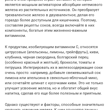
является мощным активатором абсорбции негемового
железа из растительных источников. Он преобразует
трехвалентное железо в двухвалентное, делая его
гораздо более доступным для кишечника. Поэтому,
составляя рецепты соков, всегда включайте в них
компоненты, богатые этим жизненно-важным
витамином.
К продуктам, изобилующим витамином C, относятся
цитрусовые (апельсины, лимоны, грейпфруты), киви,
клубника, черная смородина, болгарский перец
(особенно красный и желтый), брокколи, томаты и
петрушка. Интегрировать их в железосодержащие соки
очень просто: например, добавьте свежевыжатый сок
лимона или апельсина в свекольно-яблочный микс,
или сочетайте шпинат с кусочками киви. Это не только
улучшит усвоение железа, но и обогатит общий вкус
напитка, сделав его еще более полезным и приятным.
Однако существуют и факторы, способные значительно
ухудшить усвоение железа. К ним относятся танины,