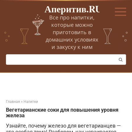
Перейти
Аперитив.RU
к
контенту
Все про напитки,
которые можно
приготовить в
домашних условиях
и закуску к ним
Поиск:
Главная
»
Напитки
Вегетарианские соки для повышения уровня
железа
Узнайте, почему железо для вегетарианцев —
это особая тема! Разберем, как усваивается