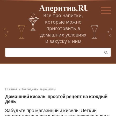
Перейти
Аперитив.RU
к
контенту
Все про напитки,
которые можно
приготовить в
домашних условиях
и закуску к ним
Поиск:
Главная
»
Повседневные рецепты
Домашний кисель: простой рецепт на каждый
день
Забудьте про магазинный кисель! Легкий
рецепт домашнего киселя – это возвращение к