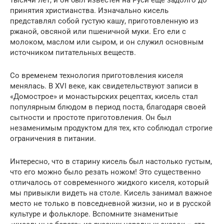
тысячи лет, и он был известен на Руси еще задолго до
принятия христианства. Изначально кисель
представлял собой густую кашу, приготовленную из
ржаной, овсяной или пшеничной муки. Его ели с
молоком, маслом или сыром, и он служил основным
источником питательных веществ.
Со временем технология приготовления киселя
менялась. В XVI веке, как свидетельствуют записи в
«Домострое» и монастырских рецептах, кисель стал
популярным блюдом в период поста, благодаря своей
сытности и простоте приготовления. Он был
незаменимым продуктом для тех, кто соблюдал строгие
ограничения в питании.
Интересно, что в старину кисель был настолько густым,
что его можно было резать ножом! Это существенно
отличалось от современного жидкого киселя, который
мы привыкли видеть на столе. Кисель занимал важное
место не только в повседневной жизни, но и в русской
культуре и фольклоре. Вспомните знаменитые