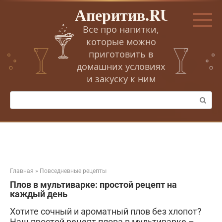
Перейти
Аперитив.RU
к
контенту
Все про напитки,
которые можно
приготовить в
домашних условиях
и закуску к ним
Поиск:
Главная
»
Повседневные рецепты
Плов в мультиварке: простой рецепт на
каждый день
Хотите сочный и ароматный плов без хлопот?
Наш простой рецепт плова в мультиварке –