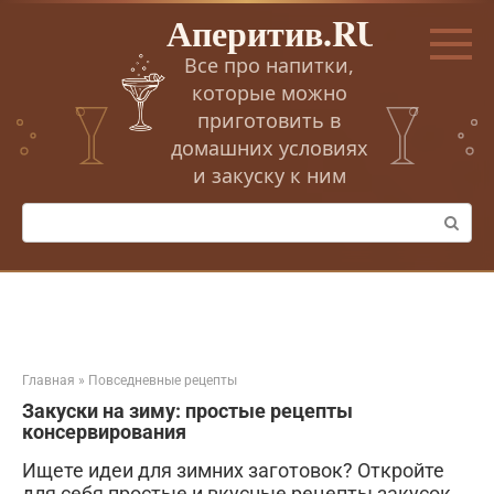
Перейти
Аперитив.RU
к
контенту
Все про напитки,
которые можно
приготовить в
домашних условиях
и закуску к ним
Поиск:
Главная
»
Повседневные рецепты
Закуски на зиму: простые рецепты
консервирования
Ищете идеи для зимних заготовок? Откройте
для себя простые и вкусные рецепты закусок