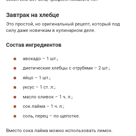
Завтрак на хлебце
Это простой, но оригинальный рецепт, который под
силу даже новичкам в кулинарном деле.
Состав ингредиентов
авокадо – 1 шт.;
диетические хлебцы с отрубями – 2 шт.;
яйцо – 1 шт.;
уксус – 1 ст. л.;
масло оливок – 1 ч. л.;
сок лайма – 1 ч. л.;
соль, перец – по щепотке.
Вместо сока лайма можно использовать лимон.