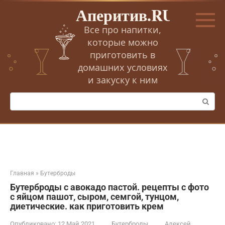
Перейти
Аперитив.RU
к
контенту
Все про напитки,
которые можно
приготовить в
домашних условиях
и закуску к ним
Поиск:
Главная
»
Бутерброды
Бутерброды с авокадо пастой. рецепты с фото
с яйцом пашот, сыром, семгой, тунцом,
диетические. как приготовить крем
Опубликовано:
12 Май 2021
Бутерброды
Алексей