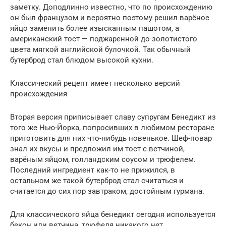
заметку. Доподлинно известно, что по происхождению
он был французом и вероятно поэтому решил варёное
яйцо заменить более изысканным пашотом, а
американский тост — поджаренной до золотистого
цвета мягкой английской булочкой. Так обычный
бутерброд стал блюдом высокой кухни.
Классический рецепт имеет несколько версий
происхождения
Вторая версия приписывает славу супругам Бенедикт из
того же Нью-Йорка, попросивших в любимом ресторане
приготовить для них что-нибудь новенькое. Шеф-повар
знал их вкусы и предложил им тост с ветчиной,
варёным яйцом, голландским соусом и трюфелем.
Последний ингредиент как-то не прижился, в
остальном же такой бутерброд стал считаться и
считается до сих пор завтраком, достойным гурмана.
Для классического яйца бенедикт сегодня используется
бекон или ветчина, трюфеля никакого нет