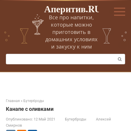
Перейти
Аперитив.RU
к
контенту
Все про напитки,
которые можно
приготовить в
домашних условиях
и закуску к ним
Поиск:
Главная
»
Бутерброды
Канапе с оливками
Опубликовано:
12 Май 2021
Бутерброды
Алексей
Смирнов