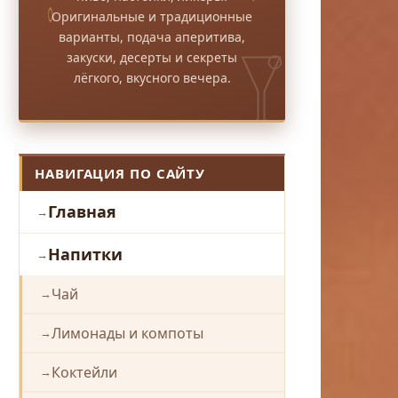
Оригинальные и традиционные
варианты, подача аперитива,
закуски, десерты и секреты
лёгкого, вкусного вечера.
НАВИГАЦИЯ ПО САЙТУ
Главная
Напитки
Чай
Лимонады и компоты
Коктейли