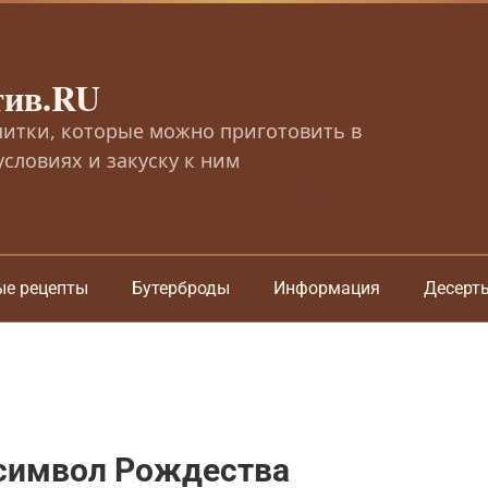
тив.RU
питки, которые можно приготовить в
словиях и закуску к ним
ые рецепты
Бутерброды
Информация
Десерт
символ Рождества