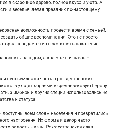
ее в сказочное дерево, полное вкуса и уюта. А
сти и веселья, делая праздник по-настоящему
екрасная возможность провести время с семьей,
и создать общие воспоминания. Это не просто
которая передается из поколения в поколение.
аполнить ваш дом, а красоте пряников –
али неотъемлемой частью рождественских
акомств уходит корнями в средневековую Европу.
ати, а имбирь и другие специи использовались не
атства и статуса.
и доступны всем слоям населения и превратились
ого настроения. Их форма и декор часто
осто радость жизни. Рождественская елка,