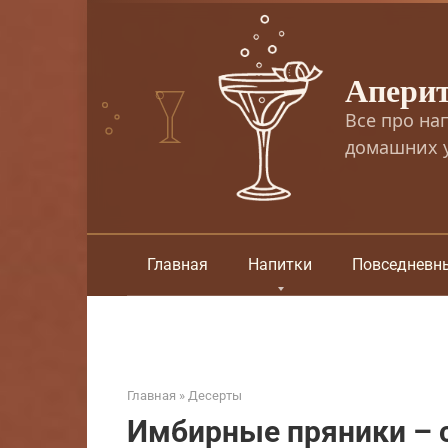
Перейти
к
контенту
Апери
Все про на
домашних у
Главная
Напитки
Повседневн
Главная
»
Десерты
Имбирные пряники – 