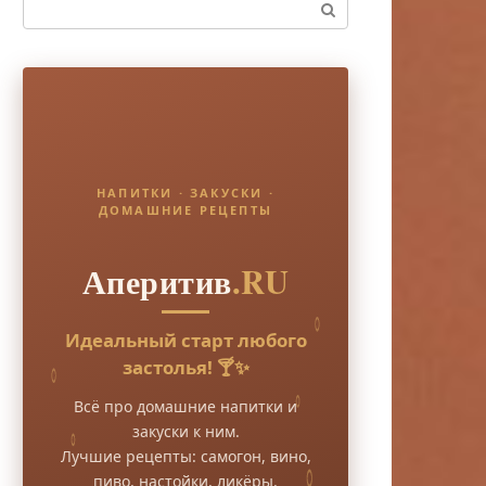
Поиск:
НАПИТКИ · ЗАКУСКИ ·
ДОМАШНИЕ РЕЦЕПТЫ
Аперитив
.RU
Идеальный старт любого
застолья! 🍸✨
Всё про домашние напитки и
закуски к ним.
Лучшие рецепты: самогон, вино,
пиво, настойки, ликёры.