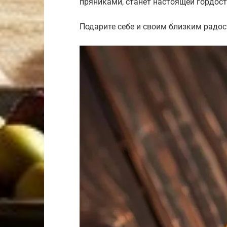
пряниками, станет настоящей гордос
Подарите себе и своим близким радос