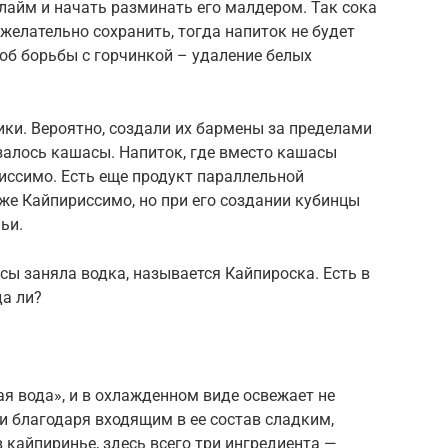
 лайм и начать разминать его малдером. Так сока
желательно сохранить, тогда напиток не будет
об борьбы с горчинкой – удаление белых
ики. Вероятно, создали их бармены за пределами
азалось кашасы. Напиток, где вместо кашасы
иссимо. Есть еще продукт параллельной
 же Кайпириссимо, но при его создании кубинцы
ьи.
сы заняла водка, называется Кайпироска. Есть в
да ли?
ая вода», и в охлажденном виде освежает не
 и благодаря входящим в ее состав сладким,
 кайпиринье, здесь всего три ингредиента —