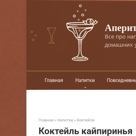
Перейти
к
контенту
Апери
Все про на
домашних у
Главная
Напитки
Повседневн
Главная
»
Напитки
»
Коктейли
Коктейль кайпиринья