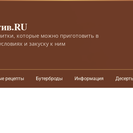
тив.RU
питки, которые можно приготовить в
словиях и закуску к ним
ые рецепты
Бутерброды
Информация
Десерт