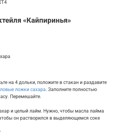
XT4
ктейля «Кайпиринья»
ахара
те на 4 дольки, положите в стакан и раздавите
оловые ложки сахара
. Заполните полностью
асу. Перемешайте.
ахар и целый лайм. Нужно, чтобы масла лайма
 чтобы он растворился в выделяющемся соке