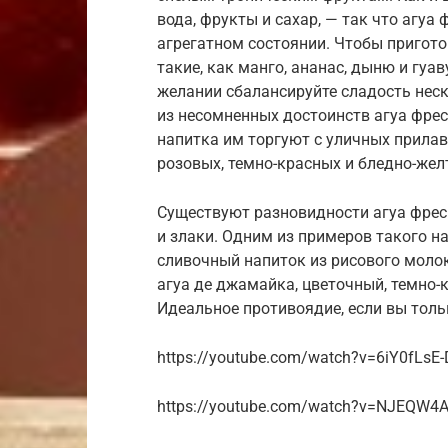
вода, фрукты и сахар, — так что агуа
агрегатном состоянии. Чтобы пригото
такие, как манго, ананас, дыню и гуав
желании сбалансируйте сладость не
из несомненных достоинств агуа фреск
напитка им торгуют с уличных прилав
розовых, темно-красных и бледно-жел
Существуют разновидности агуа фреск
и злаки. Одним из примеров такого н
сливочный напиток из рисового моло
агуа де джамайка, цветочный, темно-
Идеальное противоядие, если вы толь
https://youtube.com/watch?v=6iY0fLsE
https://youtube.com/watch?v=NJEQW4