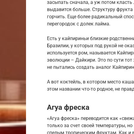
засыпать сначала, а уж потом класть
выдавится больше. Структуру фрукта 
горчить. Еще более радикальный спос
перегородок с долек лайма.
Есть у кайпириньи близкие родственн
Бразилии, у которых под рукой не ок
используется ром, называется Кайпир
эволюции – Дайкири. Это по сути тот
не пытались создать аналог Кайпирин
А вот коктейль, в котором место каша
этом названии что-то родное, не прав
Агуа фреска
«Агуа фреска» переводится как «свеж
только за счет своей температуры, но
спелым тропическим фруктам. Как и в