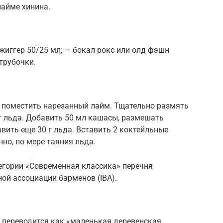
лайме хинина.
жиггер 50/25 мл; — бокал рокс или олд фэшн
трубочки.
и поместить нарезанный лайм. Тщательно размять
г льда. Добавить 50 мл кашасы, размешать
вить еще 30 г льда. Вставить 2 коктейльные
нно, по мере таяния льда.
егории «Современная классика» перечня
й ассоциации барменов (IBA).
ha переводится как «маленькая деревенская