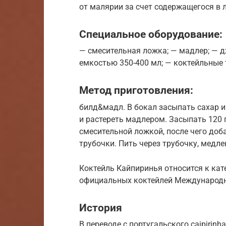
от малярии за счет содержащегося в 
Специальное оборудование:
— смесительная ложка; — мадлер; — д
емкостью 350-400 мл; — коктейльные 
Метод приготовления:
билд&мадл. В бокал засыпать сахар 
и растереть мадлером. Засыпать 120 
смесительной ложкой, после чего доба
трубочки. Пить через трубочку, медле
Коктейль Кайпиринья относится к кат
официальных коктейлей Международно
История
В переводе с португальского caipirin