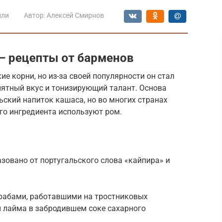
йли
Автор:
Алексей Смирнов
— рецепты от барменов
е корни, но из-за своей популярности он стал
иятный вкус и тонизирующий талант. Основа
ский напиток кашаса, но во многих странах
го ингредиента используют ром.
азовано от португальского слова «кайпира» и
 рабами, работавшими на тростниковых
 лайма в забродившем соке сахарного