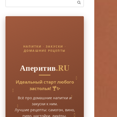
Поиск:
НАПИТКИ · ЗАКУСКИ ·
ДОМАШНИЕ РЕЦЕПТЫ
Аперитив
.RU
Идеальный старт любого
застолья! 🍸✨
Всё про домашние напитки и
закуски к ним.
Лучшие рецепты: самогон, вино,
пиво, настойки, ликёры.