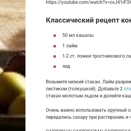
https://youtube.com/watch?v=cxJ41rF3
Классический рецепт ко
50 мл кашасы
1 лайм
1-2 ст. ложки тростникового с
лед
Возьмите низкий стакан. Лайм разрежь
пестиком (толкушкой). Добавьте 2
ст
стакан молотым льдом и долейте каш
Очень важно использовать крупный с
передались сахару при растирании, и