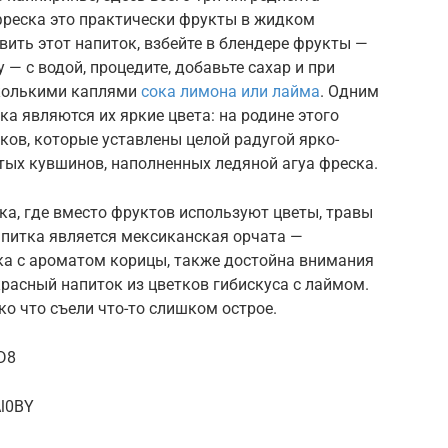
 фреска это практически фрукты в жидком
вить этот напиток, взбейте в блендере фрукты —
у — с водой, процедите, добавьте сахар и при
сколькими каплями
сока лимона или лайма
. Одним
а являются их яркие цвета: на родине этого
ков, которые уставлены целой радугой ярко-
тых кувшинов, наполненных ледяной агуа фреска.
а, где вместо фруктов используют цветы, травы
апитка является мексиканская орчата —
ка с ароматом корицы, также достойна внимания
красный напиток из цветков гибискуса с лаймом.
ко что съели что-то слишком острое.
-D8
Al0BY