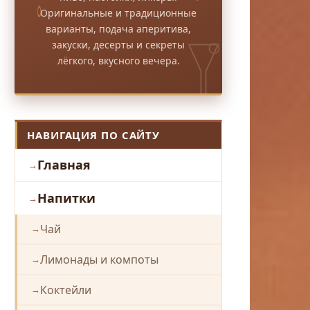
Оригинальные и традиционные
варианты, подача аперитива,
закуски, десерты и секреты
лёгкого, вкусного вечера.
НАВИГАЦИЯ ПО САЙТУ
Главная
Напитки
Чай
Лимонады и компоты
Коктейли