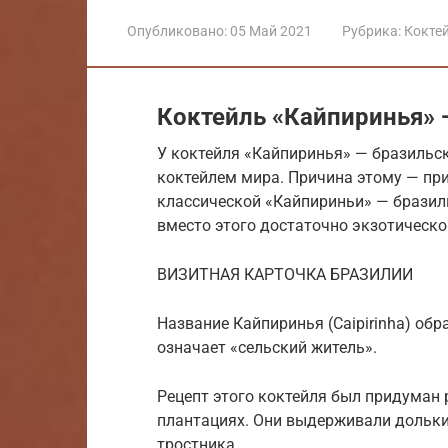
Опубликовано:
05 Май 2021
Рубрика:
Кокте
Коктейль «Кайпиринья» 
У коктейля «Кайпиринья» — бразильски
коктейлем мира. Причина этому — пр
классической «Кайпириньи» — бразиль
вместо этого достаточно экзотическо
ВИЗИТНАЯ КАРТОЧКА БРАЗИЛИИ
Название Кайпиринья (Caipirinha) обр
означает «сельский житель».
Рецепт этого коктейля был придуман
плантациях. Они выдерживали дольки
тростника.