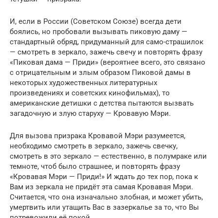
И, если в России (Советском Союзе) всегда дети
боялись, но пробовали вызывать пиковую даму —
стандартный обряд, придуманный для само-страшилок
— смотреть в зеркало, зажечь свечу и повторять фразу
«Пиковая дама — Приди» (вероятнее всего, это связано
с отрицательным и злым образом Пиковой дамы в
некоторых художественных литературных
произведениях и советских кинофильмах), то
американские детишки с детства пытаются вызвать
загадочную и злую старуху — Кровавую Мэри.
Для вызова призрака Кровавой Мэри разумеется,
необходимо смотреть в зеркало, зажечь свечку,
смотреть в это зеркало — естественно, в полумраке или
темноте, чтоб было страшнее, и повторять фразу
«Кровавая Мэри — Приди!» И ждать до тех пор, пока к
Вам из зеркала не придёт эта самая Кровавая Мэри.
Считается, что она изначально злобная, и может убить,
умертвить или утащить Вас в зазеркалье за то, что Вы
потревожили её покой.