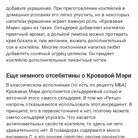
добавьте украшение. При приготовлении коктейлей в
домашних условиях его легко упустить, но в некоторых
напитках украшение играет важную роль. «Кровавая
Мэри» один из таких. Сельдерей добавляет коктейлю
приятный аромат, а долькой лимона можно протирать
края бокала и, при желании, выжать дополнительный
сок в коктейль. Многие поклонники напитка любят
добавлять солёный огурец целиком. Он придает
коктейлю дополнительные пикантные нотки.
Еще немного отсебятины о Кровавой Мэри
В классическом исполнении (то есть по рецепту МБА)
Кровавая Мэри дополняется сельдереевой солью и
веточкой этого самого сельдерея. В том же «Ритце»
напрочь отказываются использовать этот ингредиент. В
принципе, его в первоисточнике и нет, поэтому можете
смело сельдерей упускать. Что касается
антипохмельных свойств коктейля, то здесь ни чего
удивительного нет. В помидорах содержится много
витамина С, а это лучшее средство против продуктов