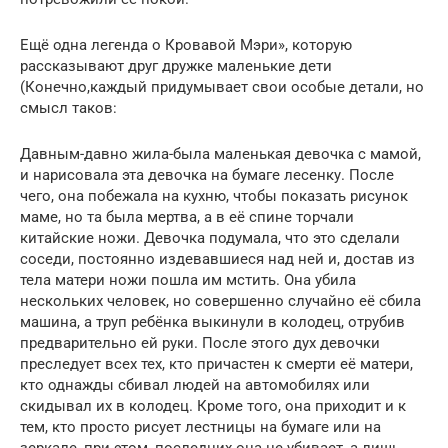
Ещё одна легенда о Кровавой Мэри», которую
рассказывают друг дружке маленькие дети
(Конечно,каждый придумывает свои особые детали, но
смысл таков:
Давным-давно жила-была маленькая девочка с мамой,
и нарисовала эта девочка на бумаге лесенку. После
чего, она побежала на кухню, чтобы показать рисунок
маме, но та была мертва, а в её спине торчали
китайские ножи. Девочка подумала, что это сделали
соседи, постоянно издевавшиеся над ней и, достав из
тела матери ножи пошла им мстить. Она убила
нескольких человек, но совершенно случайно её сбила
машина, а труп ребёнка выкинули в колодец, отрубив
предварительно ей руки. После этого дух девочки
преследует всех тех, кто причастен к смерти её матери,
кто однажды сбивал людей на автомобилях или
скидывал их в колодец. Кроме того, она приходит и к
тем, кто просто рисует лестницы на бумаге или на
зеркале, при этом, последних она не убивает, а лишь