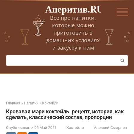
Перейти
Аперитив.RU
к
контенту
Все про напитки,
которые можно
приготовить в
домашних условиях
и закуску к ним
Поиск:
Главная
»
Напитки
»
Коктейли
Кровавая мэри коктейль. рецепт, история, как
сделать, классический состав, пропорции
Опубликовано:
05 Май 2021
Коктейли
Алексей Смирнов