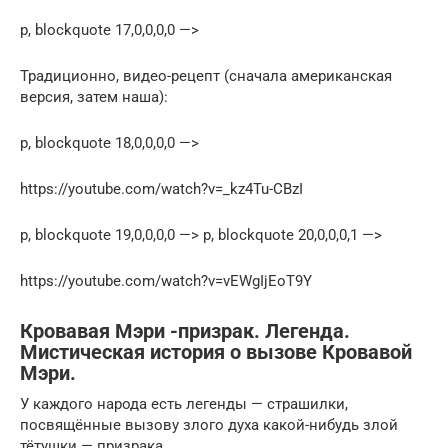
p, blockquote 17,0,0,0,0 —>
Традиционно, видео-рецепт (сначала американская
версия, затем наша):
p, blockquote 18,0,0,0,0 —>
https://youtube.com/watch?v=_kz4Tu-CBzI
p, blockquote 19,0,0,0,0 —> p, blockquote 20,0,0,0,1 —>
https://youtube.com/watch?v=vEWgIjEoT9Y
Кровавая Мэри -призрак. Легенда.
Мистическая история о вызове Кровавой
Мэри.
У каждого народа есть легенды — страшилки,
посвящённые вызову злого духа какой-нибудь злой
тётушки — призрака.