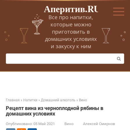
Перейти
Аперитив.RU
к
контенту
Все про напитки,
которые можно
приготовить в
домашних условиях
и закуску к ним
Поиск:
Главная
»
Напитки
»
Домашний алкоголь
»
Вино
Рецепт вина из черноплодной рябины в
домашних условиях
Опубликовано:
05 Май 2021
Вино
Алексей Смирнов