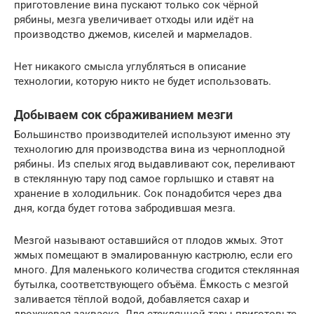
приготовление вина пускают только сок чёрной
рябины, мезга увеличивает отходы или идёт на
производство джемов, киселей и мармеладов.
Нет никакого смысла углубляться в описание
технологии, которую никто не будет использовать.
Добываем сок сбраживанием мезги
Большинство производителей используют именно эту
технологию для производства вина из черноплодной
рябины. Из спелых ягод выдавливают сок, переливают
в стеклянную тару под самое горлышко и ставят на
хранение в холодильник. Сок понадобится через два
дня, когда будет готова забродившая мезга.
Мезгой называют оставшийся от плодов жмых. Этот
жмых помещают в эмалированную кастрюлю, если его
много. Для маленького количества сгодится стеклянная
бутылка, соответствующего объёма. Ёмкость с мезгой
заливается тёплой водой, добавляется сахар и
дрожжевая закваска. Для стеклянной тары приготовьте