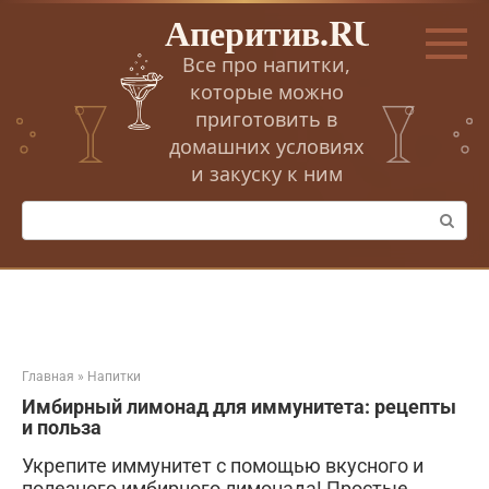
Перейти
Аперитив.RU
к
контенту
Все про напитки,
которые можно
приготовить в
домашних условиях
и закуску к ним
Поиск:
Главная
»
Напитки
Имбирный лимонад для иммунитета: рецепты
и польза
Укрепите иммунитет с помощью вкусного и
полезного имбирного лимонада! Простые