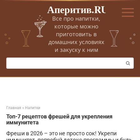
Перейти
Аперитив.RU
к
контенту
Все про напитки,
которые можно
приготовить в
домашних условиях
и закуску к ним
Поиск:
Главная
»
Напитки
Топ-7 рецептов фрешей для укрепления
иммунитета
Фреши в 2026 – это не просто сок! Укрепи
иммунитет, попробуй детокс-программы и будь