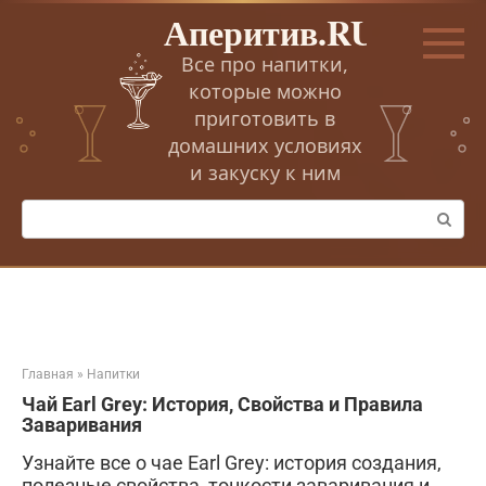
Перейти
Аперитив.RU
к
контенту
Все про напитки,
которые можно
приготовить в
домашних условиях
и закуску к ним
Поиск:
Главная
»
Напитки
Чай Earl Grey: История, Свойства и Правила
Заваривания
Узнайте все о чае Earl Grey: история создания,
полезные свойства, тонкости заваривания и