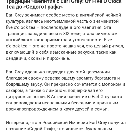
Традиции Чаепития с Earl Grey: От Five O’Clock
Tea до «Седого Графа»
Earl Grey занимает особое место в английской чайной
культуре, являясь неотъемлемой частью знаменитой
five o’clock tea – послеполуденного чаепития. Эта
традиция, зародившаяся в XIX веке, стала символом
английского гостеприимства и утонченности. Five
o’clock tea – это не просто чашка чая, это целый ритуал,
включающий в себя изысканные закуски, такие как
сэндвичи, сконы и пирожные.
Earl Grey идеально подходит для этой церемонии
благодаря своему освежающему аромату бергамота и
бодрящему вкусу. Он прекрасно сочетается с молоком и
сахаром, а также с лимоном, подчеркивая его
цитрусовые нотки. В Англии чаепитие с Earl Grey часто
сопровождается неспешными беседами и приятным
времяпрепровождением в кругу друзей и семьи.
Интересно, что в Российской Империи Earl Grey получил
название «Седой Граф», что является буквальным