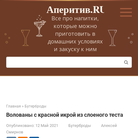
Перейти
Аперитив.RU
к
контенту
Все про напитки,
которые можно
приготовить в
домашних условиях
и закуску к ним
Поиск:
Главная
»
Бутерброды
Волованы с красной икрой из слоеного теста
Опубликовано:
12 Май 2021
Бутерброды
Алексей
Смирнов