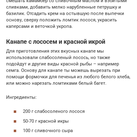
смешать камамбер со сливочным маслом и взбитыми
сливками, добавить мелко нарубленные петрушку и
базилик. Отсадить крем на остывшую после выпечки
основу, сверху положить ломтик лосося, украсить
каперсами и веточкой укропа.
Канапе с лососем и красной икрой
Для приготовления этих вкусных канапе мы
использовали слабосоленый лосось, но также
подойдут и другие виды красной рыбы – например
семга. Основу для канапе ты можешь вырезать при
помощи формочки для печенья из любого белого хлеба,
или можно нарезать ломтиками белый багет.
Ингредиенты:
200 г слабосоленого лосося
50-70 г красной икры
100 г сливочного сыра