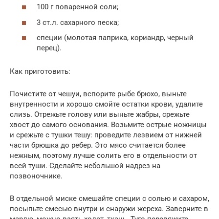
100 г поваренной соли;
3 ст.л. сахарного песка;
специи (молотая паприка, кориандр, черный
перец).
Как приготовить:
Почистите от чешуи, вспорите рыбе брюхо, выньте
внутренности и хорошо смойте остатки крови, удалите
слизь. Отрежьте голову или выньте жабры, срежьте
хвост до самого основания. Возьмите острые ножницы
и срежьте с тушки тешу: проведите лезвием от нижней
части брюшка до ребер. Это мясо считается более
нежным, поэтому лучше солить его в отдельности от
всей туши. Сделайте небольшой надрез на
позвоночнике.
В отдельной миске смешайте специи с солью и сахаром,
посыпьте смесью внутри и снаружи жереха. Заверните в