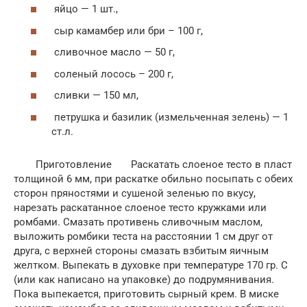
яйцо — 1 шт.,
сыр камамбер или бри – 100 г,
сливочное масло — 50 г,
соленый лосось – 200 г,
сливки — 150 мл,
петрушка и базилик (измельченная зелень) — 1
ст.л.
Приготовление Раскатать слоеное тесто в пласт
толщиной 6 мм, при раскатке обильно посыпать с обеих
сторон пряностями и сушеной зеленью по вкусу,
нарезать раскатанное слоеное тесто кружками или
ромбами. Смазать противень сливочным маслом,
выложить ромбики теста на расстоянии 1 см друг от
друга, с верхней стороны cмазать взбитым яичным
желтком. Выпекать в духовке при температуре 170 гр. С
(или как написано на упаковке) до подрумянивания.
Пока выпекается, приготовить сырный крем. В миске