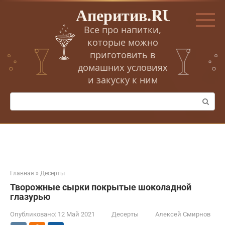
Перейти
Аперитив.RU
к
контенту
Все про напитки,
которые можно
приготовить в
домашних условиях
и закуску к ним
Поиск:
Главная
»
Десерты
Творожные сырки покрытые шоколадной
глазурью
Опубликовано:
12 Май 2021
Десерты
Алексей Смирнов