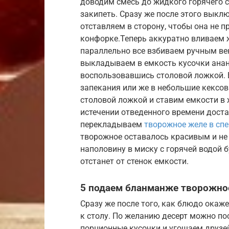
доводим смесь до жидкого горячего с
закипеть. Сразу же после этого выкл
отставляем в сторону, чтобы она не 
конфорке.Теперь аккуратно вливаем 
параллельно все взбиваем ручным ве
выкладываем в емкость кусочки анан
воспользовавшись столовой ложкой.
запекания или же в небольшие кексо
столовой ложкой и ставим емкости в 
истечении отведенного времени дост
перекладываем
творожное желе в сп
творожное оставалось красивым и не
наполовину в миску с горячей водой б
отстанет от стенок емкости.
5 подаем бланманже творожно
Сразу же после того, как блюдо окаж
к столу. По желанию десерт можно по
порционные кусочки и угощаем друзе