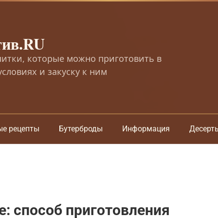
тив.RU
питки, которые можно приготовить в
словиях и закуску к ним
ые рецепты
Бутерброды
Информация
Десерт
: способ приготовления