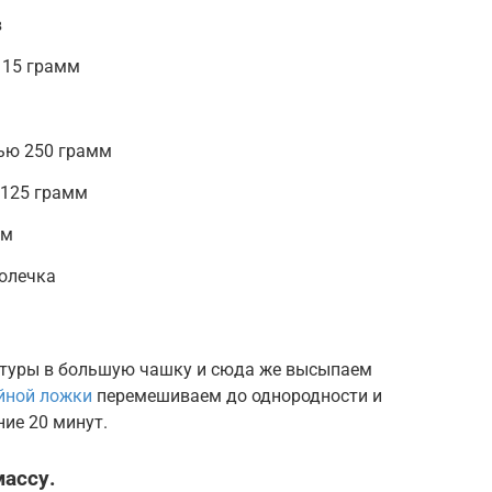
в
 15 грамм
ью 250 грамм
125 грамм
мм
олечка
туры в большую чашку и сюда же высыпаем
йной ложки
перемешиваем до однородности и
ние 20 минут.
ассу.