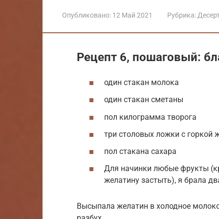
Опубликовано:
12 Май 2021
Рубрика:
Десер
Рецепт 6, пошаговый: б
один стакан молока
один стакан сметаны
пол килограмма творога
три столовых ложки с горкой 
пол стакана сахара
Для начинки любые фрукты (кр
желатину застыть), я брала д
Высыпала желатин в холодное молоко 
разбух.