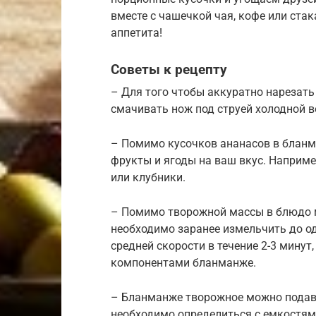
вместе с чашечкой чая, кофе или ста
аппетита!
Советы к рецепту
– Для того чтобы аккуратно нарезат
смачивать нож под струей холодной в
– Помимо кусочков ананасов в блан
фрукты и ягоды на ваш вкус. Наприме
или клубники.
– Помимо творожной массы в блюдо 
необходимо заранее измельчить до о
средней скорости в течение 2-3 минут
компонентами бланманже.
– Бланманже творожное можно подават
необходимо определиться с емкостями