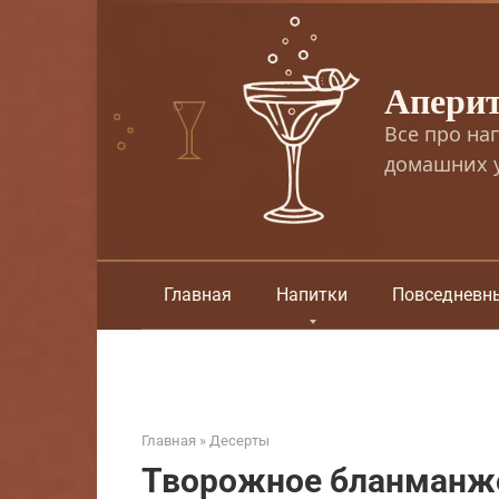
Перейти
к
контенту
Апери
Все про на
домашних у
Главная
Напитки
Повседневн
Главная
»
Десерты
Творожное бланманже