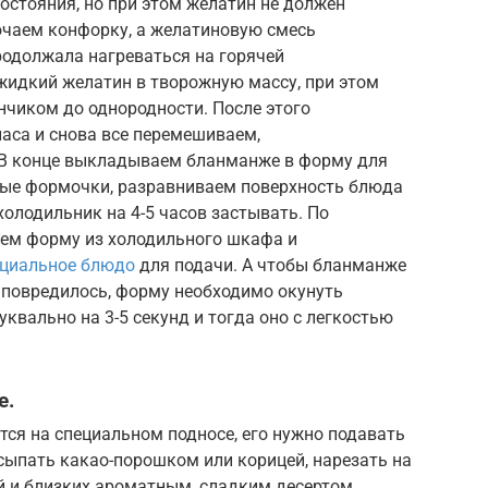
остояния, но при этом желатин не должен
ючаем конфорку, а желатиновую смесь
продолжала нагреваться на горячей
жидкий желатин в творожную массу, при этом
нчиком до однородности. После этого
аса и снова все перемешиваем,
 В конце выкладываем бланманже в форму для
вые формочки, разравниваем поверхность блюда
холодильник на 4-5 часов застывать. По
аем форму из холодильного шкафа и
ециальное блюдо
для подачи. А чтобы бланманже
 повредилось, форму необходимо окунуть
уквально на 3-5 секунд и тогда оно с легкостью
е.
ется на специальном подносе, его нужно подавать
сыпать какао-порошком или корицей, нарезать на
й и близких ароматным, сладким десертом