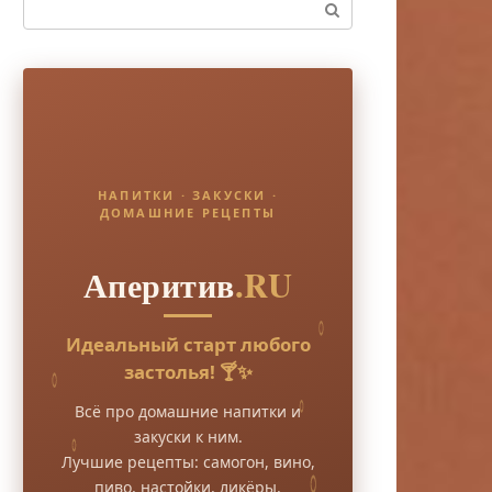
Поиск:
НАПИТКИ · ЗАКУСКИ ·
ДОМАШНИЕ РЕЦЕПТЫ
Аперитив
.RU
Идеальный старт любого
застолья! 🍸✨
Всё про домашние напитки и
закуски к ним.
Лучшие рецепты: самогон, вино,
пиво, настойки, ликёры.