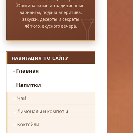
Оригинальные и традиционные
варианты, подача аперитива,
закуски, десерты и секреты
лёгкого, вкусного вечера.
НАВИГАЦИЯ ПО САЙТУ
Главная
Напитки
Чай
Лимонады и компоты
Коктейли