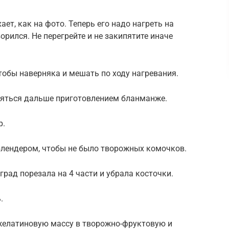
ает, как на фото. Теперь его надо нагреть на
рился. Не перегрейте и не закипятите иначе
обы наверняка и мешать по ходу нагревания.
няться дальше приготовлением бланманже.
р.
блендером, чтобы не было творожных комочков.
рад порезала на 4 части и убрала косточки.
.
елатиновую массу в творожно-фруктовую и