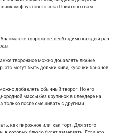
канчиком фруктового сока.Приятного вам
ь бланманже творожное, необходимо каждый раз
оды.
манже творожное можно добавлять любые
р, это могут быть дольки киви, кусочки бананов
можно добавлять обычный творог. Но его
днородной массы без крупинок в блендере на
, а только после смешивать с другими
ь, как пирожное или, как торт. Для этого
, в которых блюдо будет замерзать. Если это