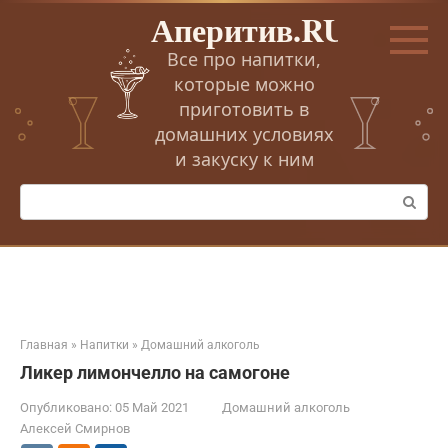
Перейти
Аперитив.RU
к
контенту
Все про напитки,
которые можно
приготовить в
домашних условиях
и закуску к ним
Поиск:
Главная
»
Напитки
»
Домашний алкоголь
Ликер лимончелло на самогоне
Опубликовано:
05 Май 2021
Домашний алкоголь
Алексей Смирнов