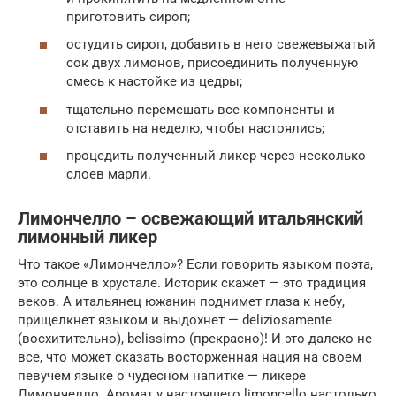
приготовить сироп;
остудить сироп, добавить в него свежевыжатый
сок двух лимонов, присоединить полученную
смесь к настойке из цедры;
тщательно перемешать все компоненты и
отставить на неделю, чтобы настоялись;
процедить полученный ликер через несколько
слоев марли.
Лимончелло – освежающий итальянский
лимонный ликер
Что такое «Лимончелло»? Если говорить языком поэта,
это солнце в хрустале. Историк скажет — это традиция
веков. А итальянец южанин поднимет глаза к небу,
прищелкнет языком и выдохнет — deliziosamente
(восхитительно), belissimo (прекрасно)! И это далеко не
все, что может сказать восторженная нация на своем
певучем языке о чудесном напитке — ликере
Лимончелло. Аромат у настоящего limoncello настолько