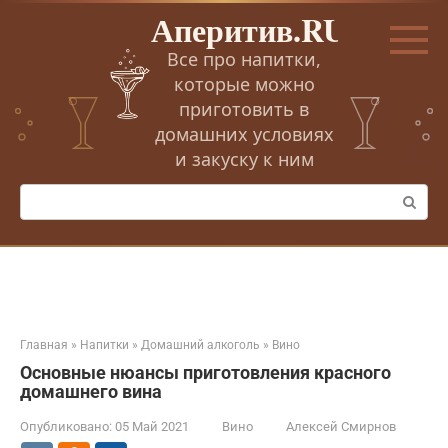
Перейти
Аперитив.RU
к
контенту
Все про напитки,
которые можно
приготовить в
домашних условиях
и закуску к ним
Поиск:
Главная
»
Напитки
»
Домашний алкоголь
»
Вино
Основные нюансы приготовления красного
домашнего вина
Опубликовано:
05 Май 2021
Вино
Алексей Смирнов