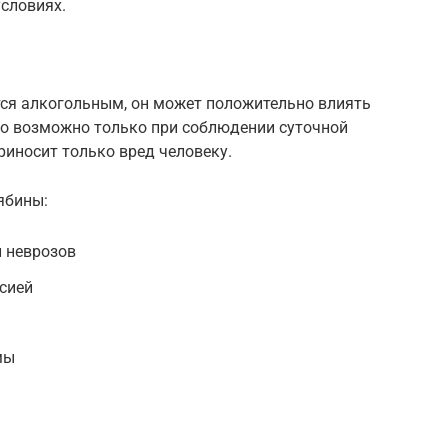
словиях.
ется алкогольным, он может положительно влиять
это возможно только при соблюдении суточной
иносит только вред человеку.
ябины:
и неврозов
ссией
мы