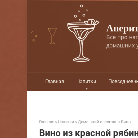
Перейти
к
контенту
Апери
Все про на
домашних у
Главная
Напитки
Повседневн
Главная
»
Напитки
»
Домашний алкоголь
»
Вино
Вино из красной ряби