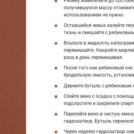
Рябину измельчите до состоя
получившуюся массу отожмите
использованием не нужно.
Оставшийся жмых залейте тепл
ткань и смешайте с рябиновым
Всыпьте в жидкость килограмм
перемешайте. Накройте марлей 
раза в день перемешивая.
После того как рябиновый сок 
бродильную емкость, установи
Держите бутыль с рябиновым с
Слейте вино с осадка с помощ
подсластите и закрепите спирт
Перелейте вино в чистую емкос
гидрозатвор. Бутыль перенеси
Через неделю гидрозатвор сни