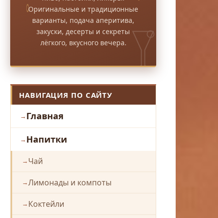
Оригинальные и традиционные
варианты, подача аперитива,
закуски, десерты и секреты
лёгкого, вкусного вечера.
НАВИГАЦИЯ ПО САЙТУ
Главная
Напитки
Чай
Лимонады и компоты
Коктейли