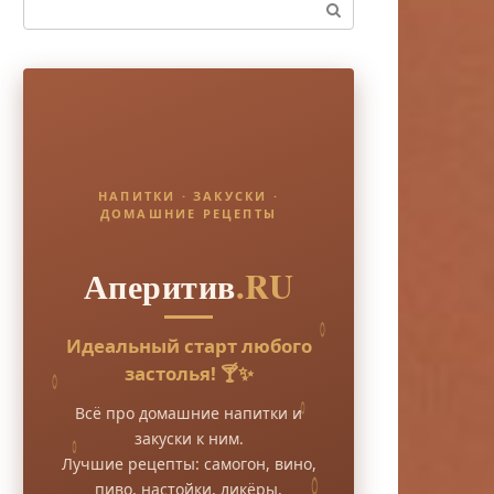
Поиск:
НАПИТКИ · ЗАКУСКИ ·
ДОМАШНИЕ РЕЦЕПТЫ
Аперитив
.RU
Идеальный старт любого
застолья! 🍸✨
Всё про домашние напитки и
закуски к ним.
Лучшие рецепты: самогон, вино,
пиво, настойки, ликёры.