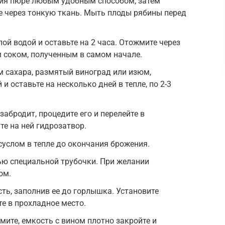
ния пюре любым удобным способом, затем
 через тонкую ткань. Мыть плоды рябины перед
ой водой и оставьте на 2 часа. Отожмите через
 соком, полученным в самом начале.
 сахара, размятый виноград или изюм,
и оставьте на несколько дней в тепле, по 2-3
забродит, процедите его и перелейте в
те на ней гидрозатвор.
услом в тепле до окончания брожения.
ью специальной трубочки. При желании
ом.
ть, заполнив ее до горлышка. Установите
те в прохладное место.
мите, емкость с вином плотно закройте и