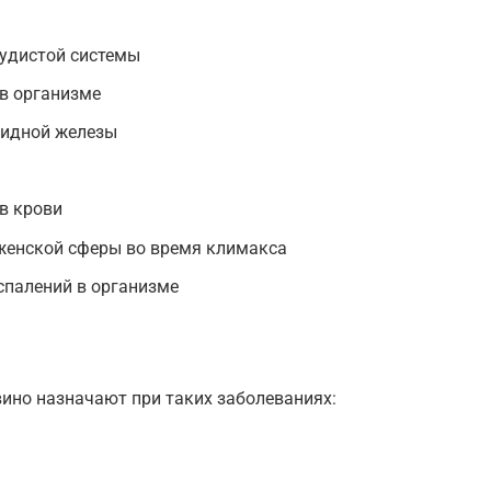
судистой системы
в организме
видной железы
в крови
женской сферы во время климакса
спалений в организме
ино назначают при таких заболеваниях: