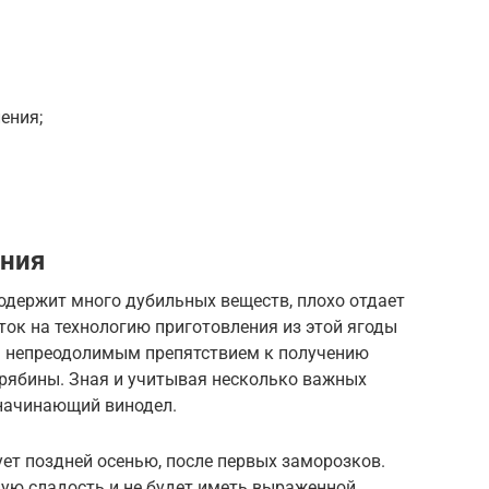
ения;
ения
одержит много дубильных веществ, плохо отдает
аток на технологию приготовления из этой ягоды
ся непреодолимым препятствием к получению
 рябины. Зная и учитывая несколько важных
 начинающий винодел.
ует поздней осенью, после первых заморозков.
ную сладость и не будет иметь выраженной