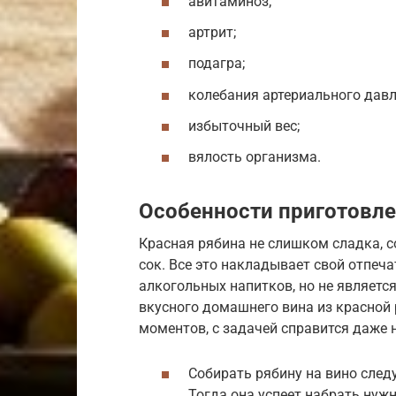
авитаминоз;
артрит;
подагра;
колебания артериального давл
избыточный вес;
вялость организма.
Особенности приготовл
Красная рябина не слишком сладка, с
сок. Все это накладывает свой отпеч
алкогольных напитков, но не являет
вкусного домашнего вина из красной
моментов, с задачей справится даже
Собирать рябину на вино след
Тогда она успеет набрать нуж