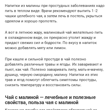
Напитки из малины при простудных заболеваниях надо
пить в теплом виде. Врачи рекомендуют выпить 1 -2
чашки целебного чая, а затем лечь в постель, укрыться
одеялом и хорошо пропотеть.
А вот в летнюю жару, малиновый чай желательно пить
в охлажденном виде, он прекрасно утолит жажду и
придаст свежих сил и бодрости. По вкусу в напиток
можно добавлять мяту или лимон.
При кашле и сильной простуде в чай полезно
добавлять различные травы и ягоды. Их заваривают и
пьют, как чай. Полезно заваривать липу, мать-и-мачеху,
душицу, черную смородину, малину. Напитки из этих
трав и ягод помогут облегчить симптомы простуды,
снизить температуру и восстановить силы.
Чай с малиной — лечебные и полезные
свойства, польза чая с малиной
Какими же лечебными свойствами обладает чай из