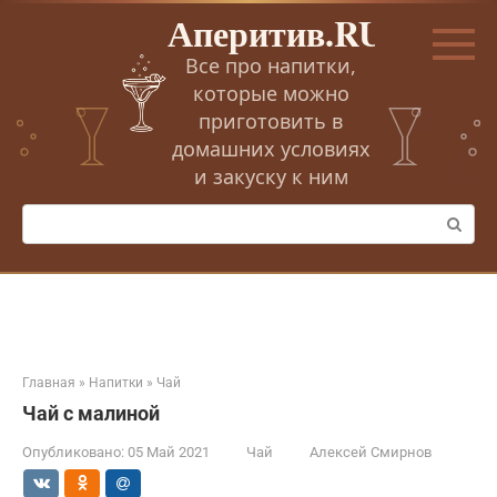
Перейти
Аперитив.RU
к
контенту
Все про напитки,
которые можно
приготовить в
домашних условиях
и закуску к ним
Поиск:
Главная
»
Напитки
»
Чай
Чай с малиной
Опубликовано:
05 Май 2021
Чай
Алексей Смирнов