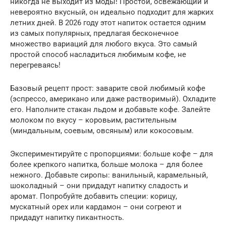
никогда не выходит из моды! Простой, освежающий и
невероятно вкусный, он идеально подходит для жарких
летних дней. В 2026 году этот напиток остается одним
из самых популярных, предлагая бесконечное
множество вариаций для любого вкуса. Это самый
простой способ насладиться любимым кофе, не
перегреваясь!
Базовый рецепт прост: заварите свой любимый кофе
(эспрессо, американо или даже растворимый). Охладите
его. Наполните стакан льдом и добавьте кофе. Залейте
молоком по вкусу – коровьим, растительным
(миндальным, соевым, овсяным) или кокосовым.
Экспериментируйте с пропорциями: больше кофе – для
более крепкого напитка, больше молока – для более
нежного. Добавьте сиропы: ванильный, карамельный,
шоколадный – они придадут напитку сладость и
аромат. Попробуйте добавить специи: корицу,
мускатный орех или кардамон – они согреют и
придадут напитку пикантность.