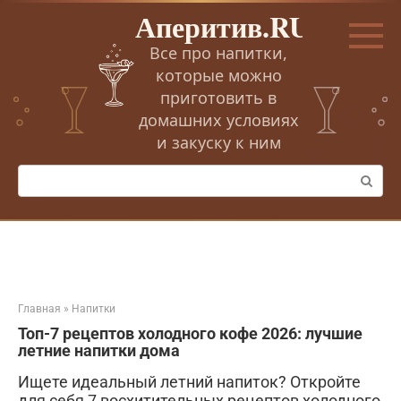
Перейти
Аперитив.RU
к
контенту
Все про напитки,
которые можно
приготовить в
домашних условиях
и закуску к ним
Поиск:
Главная
»
Напитки
Топ-7 рецептов холодного кофе 2026: лучшие
летние напитки дома
Ищете идеальный летний напиток? Откройте
для себя 7 восхитительных рецептов холодного