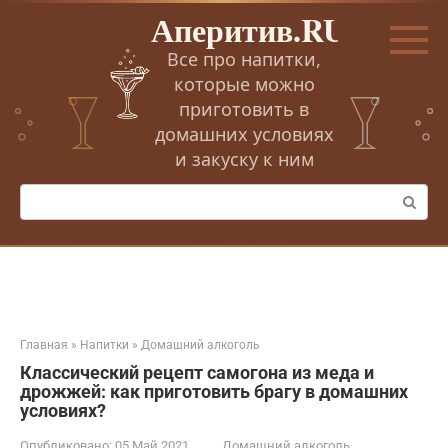
Перейти
Аперитив.RU
к
контенту
Все про напитки,
которые можно
приготовить в
домашних условиях
и закуску к ним
Поиск:
Главная
»
Напитки
»
Домашний алкоголь
Классический рецепт самогона из меда и
дрожжей: как приготовить брагу в домашних
условиях?
Опубликовано:
05 Май 2021
Домашний алкоголь