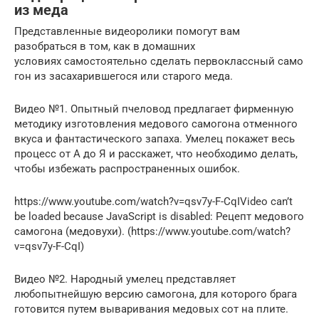
из меда
Представленные видеоролики помогут вам
разобраться в том, как в домашних
условиях самостоятельно сделать первоклассный само
гон из засахарившегося или старого меда.
Видео №1. Опытный пчеловод предлагает фирменную
методику изготовления медового самогона отменного
вкуса и фантастического запаха. Умелец покажет весь
процесс от А до Я и расскажет, что необходимо делать,
чтобы избежать распространенных ошибок.
https://www.youtube.com/watch?v=qsv7y-F-CqIVideo can’t
be loaded because JavaScript is disabled: Рецепт медового
самогона (медовухи). (https://www.youtube.com/watch?
v=qsv7y-F-CqI)
Видео №2. Народный умелец представляет
любопытнейшую версию самогона, для которого брага
готовится путем вываривания медовых сот на плите.