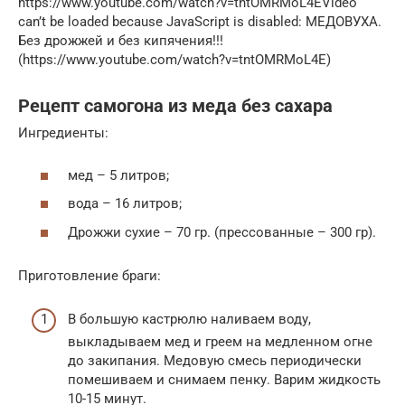
https://www.youtube.com/watch?v=tntOMRMoL4EVideo
can’t be loaded because JavaScript is disabled: МЕДОВУХА.
Без дрожжей и без кипячения!!!
(https://www.youtube.com/watch?v=tntOMRMoL4E)
Рецепт самогона из меда без сахара
Ингредиенты:
мед – 5 литров;
вода – 16 литров;
Дрожжи сухие – 70 гр. (прессованные – 300 гр).
Приготовление браги:
В большую кастрюлю наливаем воду,
выкладываем мед и греем на медленном огне
до закипания. Медовую смесь периодически
помешиваем и снимаем пенку. Варим жидкость
10-15 минут.