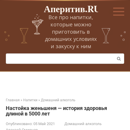
Перейти
Аперитив.RU
к
контенту
Все про напитки,
которые можно
приготовить в
домашних условиях
и закуску к ним
Поиск:
Главная
»
Напитки
»
Домашний алкоголь
Настойка женьшеня — история здоровья
длиной в 5000 лет
Опубликовано:
05 Май 2021
Домашний алкоголь
Алексей Смирнов