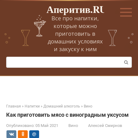
Перейти
Аперитив.RU
к
контенту
Все про напитки,
которые можно
приготовить в
домашних условиях
и закуску к ним
Поиск:
Главная
»
Напитки
»
Домашний алкоголь
»
Вино
Как приготовить мясо с виноградным уксусом
Опубликовано:
05 Май 2021
Вино
Алексей Смирнов