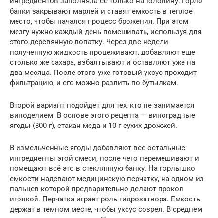
ингредиентов заполняла ее только наполовину. Горло
банки закрывают марлей и ставят емкость в теплое
место, чтобы начался процесс брожения. При этом
мезгу нужно каждый день помешивать, используя для
этого деревянную лопатку. Через две недели
полученную жидкость процеживают, добавляют еще
столько же сахара, взбалтывают и оставляют уже на
два месяца. После этого уже готовый уксус проходит
фильтрацию, и его можно разлить по бутылкам.
Второй вариант подойдет для тех, кто не занимается
виноделием. В основе этого рецепта — виноградные
ягоды (800 г), стакан меда и 10 г сухих дрожжей.
В измельченные ягоды добавляют все остальные
ингредиенты этой смеси, после чего перемешивают и
помещают всё это в стеклянную банку. На горлышко
емкости надевают медицинскую перчатку, на одном из
пальцев которой предварительно делают прокол
иголкой. Перчатка играет роль гидрозатвора. Емкость
держат в темном месте, чтобы уксус созрел. В среднем