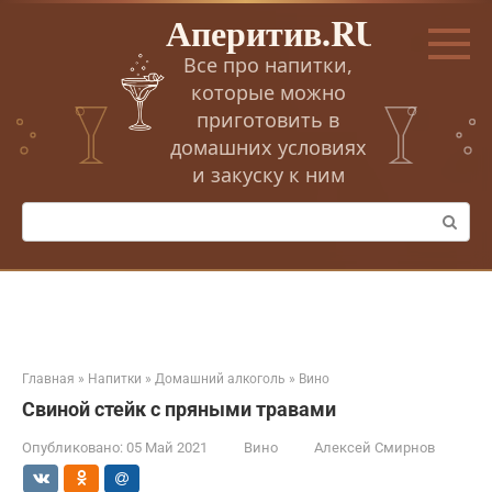
Перейти
Аперитив.RU
к
контенту
Все про напитки,
которые можно
приготовить в
домашних условиях
и закуску к ним
Поиск:
Главная
»
Напитки
»
Домашний алкоголь
»
Вино
Свиной стейк с пряными травами
Опубликовано:
05 Май 2021
Вино
Алексей Смирнов