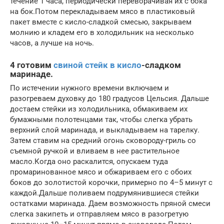
течение 1 часа, периодически переворачивая их с бока
на бок.Потом перекладываем мясо в пластиковый
пакет вместе с кисло-сладкой смесью, закрываем
молнию и кладем его в холодильник на несколько
часов, а лучше на ночь.
4 готовим
свиной стейк в кисло
-сладком
маринаде.
По истечении нужного времени включаем и
разогреваем духовку до 180 градусов Цельсия. Дальше
достаем стейки из холодильника, обмакиваем их
бумажными полотенцами так, чтобы слегка убрать
верхний слой маринада, и выкладываем на тарелку.
Затем ставим на средний огонь сковороду-гриль со
съемной ручкой и вливаем в нее растительное
масло.Когда оно раскалится, опускаем туда
промаринованное мясо и обжариваем его с обоих
боков до золотистой корочки, примерно по 4–5 минут с
каждой.Дальше поливаем подрумянившиеся стейки
остатками маринада. Даем возможность пряной смеси
слегка закипеть и отправляем мясо в разогретую