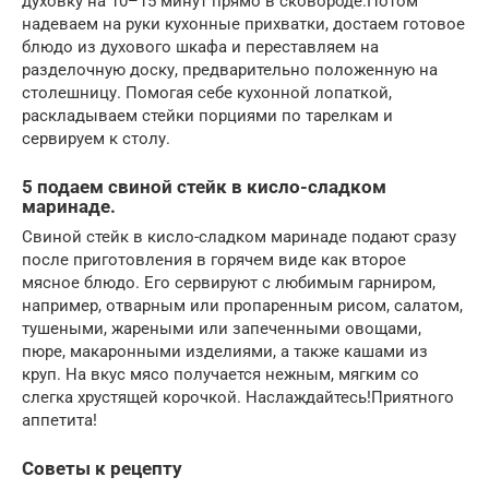
духовку на 10–15 минут прямо в сковороде.Потом
надеваем на руки кухонные прихватки, достаем готовое
блюдо из духового шкафа и переставляем на
разделочную доску, предварительно положенную на
столешницу. Помогая себе кухонной лопаткой,
раскладываем стейки порциями по тарелкам и
сервируем к столу.
5 подаем свиной стейк в кисло-сладком
маринаде.
Свиной стейк в кисло-сладком маринаде подают сразу
после приготовления в горячем виде как второе
мясное блюдо. Его сервируют с любимым гарниром,
например, отварным или пропаренным рисом, салатом,
тушеными, жареными или запеченными овощами,
пюре, макаронными изделиями, а также кашами из
круп. На вкус мясо получается нежным, мягким со
слегка хрустящей корочкой. Наслаждайтесь!Приятного
аппетита!
Советы к рецепту