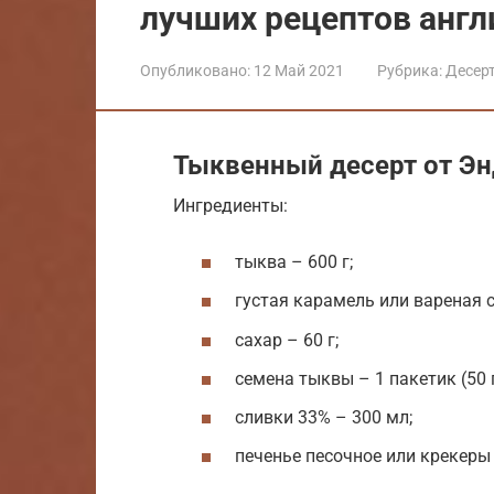
лучших рецептов англ
Опубликовано:
12 Май 2021
Рубрика:
Десер
Тыквенный десерт от Э
Ингредиенты:
тыква – 600 г;
густая карамель или вареная с
сахар – 60 г;
семена тыквы – 1 пакетик (50 г
сливки 33% – 300 мл;
печенье песочное или крекеры 