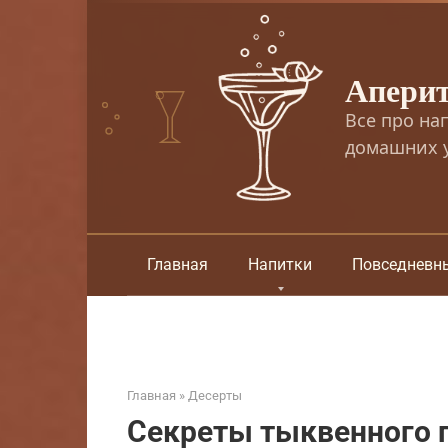
Перейти
к
контенту
Апери
Все про на
домашних у
Главная
Напитки
Повседневн
Главная
»
Десерты
Секреты тыквенного п