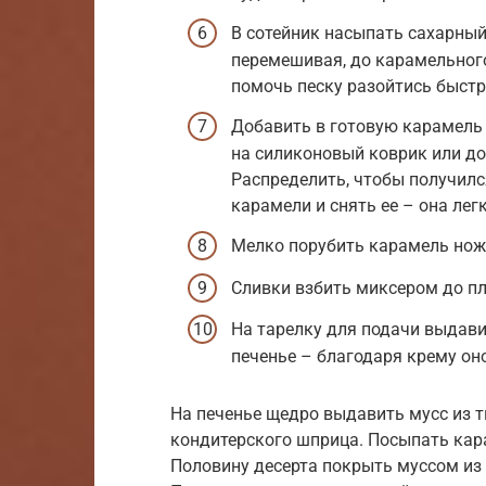
В сотейник насыпать сахарный 
перемешивая, до карамельного
помочь песку разойтись быстр
Добавить в готовую карамель
на силиконовый коврик или д
Распределить, чтобы получилс
карамели и снять ее – она лег
Мелко порубить карамель ножо
Сливки взбить миксером до пл
На тарелку для подачи выдави
печенье – благодаря крему оно
На печенье щедро выдавить мусс из 
кондитерского шприца. Посыпать кар
Половину десерта покрыть муссом из