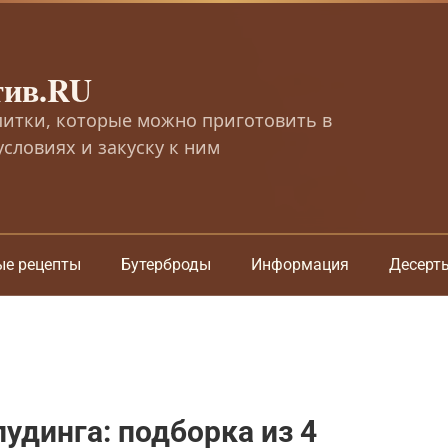
тив.RU
питки, которые можно приготовить в
словиях и закуску к ним
ые рецепты
Бутерброды
Информация
Десерт
удинга: подборка из 4