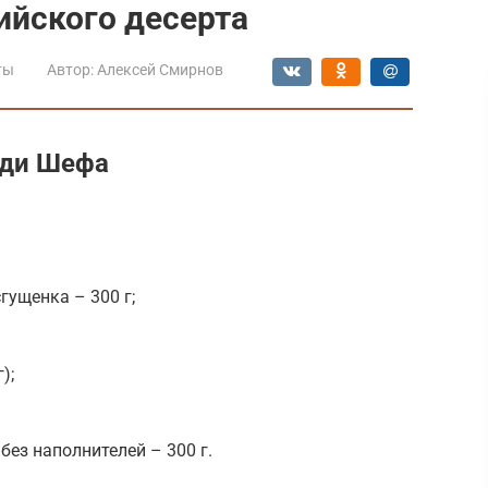
ийского десерта
ты
Автор:
Алексей Смирнов
нди Шефа
гущенка – 300 г;
);
без наполнителей – 300 г.