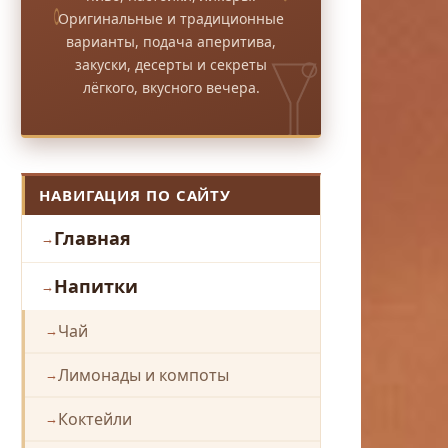
Оригинальные и традиционные
варианты, подача аперитива,
закуски, десерты и секреты
лёгкого, вкусного вечера.
НАВИГАЦИЯ ПО САЙТУ
Главная
Напитки
Чай
Лимонады и компоты
Коктейли