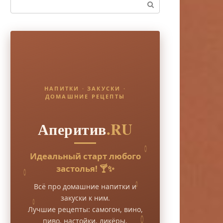
Поиск:
НАПИТКИ · ЗАКУСКИ ·
ДОМАШНИЕ РЕЦЕПТЫ
Аперитив
.RU
Идеальный старт любого
застолья! 🍸✨
Всё про домашние напитки и
закуски к ним.
Лучшие рецепты: самогон, вино,
пиво, настойки, ликёры.