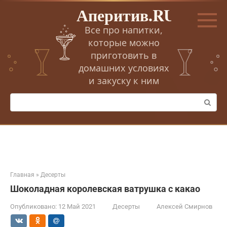
Перейти
Аперитив.RU
к
контенту
Все про напитки,
которые можно
приготовить в
домашних условиях
и закуску к ним
Поиск:
Главная
»
Десерты
Шоколадная королевская ватрушка с какао
Опубликовано:
12 Май 2021
Десерты
Алексей Смирнов