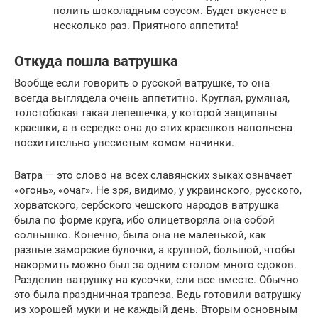
полить шоколадным соусом. Будет вкуснее в
несколько раз. Приятного аппетита!
Откуда пошла ватрушка
Вообще если говорить о русской ватрушке, то она
всегда выглядела очень аппетитно. Круглая, румяная,
толстобокая такая лепешечка, у которой защипаны
краешки, а в середке она до этих краешков наполнена
восхитительно увесистым комом начинки.
Ватра — это слово на всех славянских зыках означает
«огонь», «очаг». Не зря, видимо, у украинского, русского,
хорватского, сербского чешского народов ватрушка
была по форме круга, ибо олицетворяла она собой
солнышко. Конечно, была она не маленькой, как
разные заморские булочки, а крупной, большой, чтобы
накормить можно был за одним столом много едоков.
Разделив ватрушку на кусочки, ели все вместе. Обычно
это была праздничная трапеза. Ведь готовили ватрушку
из хорошей муки и не каждый день. Вторым основным