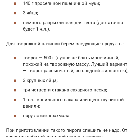
140 г просеянной пшеничной муки;
3 яйца;
немного разрыхлителя для теста (достаточно
будет 1 ч.л.).
Для творожной начинки берем следующие продукты:
творог — 500 г (лучше не брать магазинный,
похожий на творожную массу. Лучший вариант
— творог рассыпчатый, со средней жирностью);
3 крупных яйца;
три четверти стакана сахарного песка;
1 ч.л.. ванильного сахара или щепотку чистой
ванили;
пару ложек крахмала.
При приготовлении такого пирога спешить не надо. От
качества взбитой тестяной основы зависит