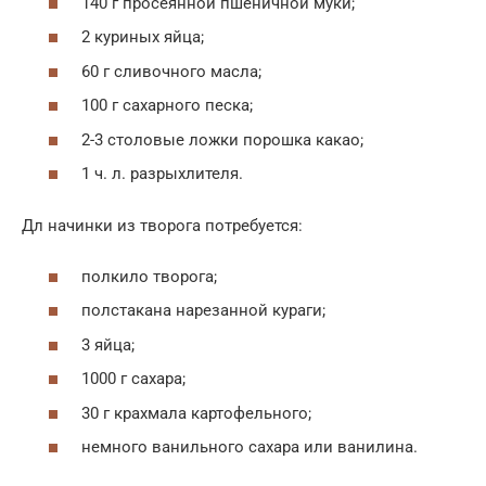
140 г просеянной пшеничной муки;
2 куриных яйца;
60 г сливочного масла;
100 г сахарного песка;
2-3 столовые ложки порошка какао;
1 ч. л. разрыхлителя.
Дл начинки из творога потребуется:
полкило творога;
полстакана нарезанной кураги;
3 яйца;
1000 г сахара;
30 г крахмала картофельного;
немного ванильного сахара или ванилина.