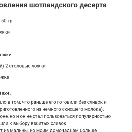
овления шотландского десерта
50 гр.
ожки
ложки
й) 2 столовые ложки
ожка
пья.
о в том, что раньше его готовили без сливок и
приготовленного из немного скисшего молока).
не, но и он не стал пользоваться популярностью
шли к выбору взбитых сливок.
вят из малины, но моим домочадцам больше