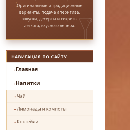
Оригинальные и традиционные
варианты, подача аперитива,
закуски, десерты и секреты
лёгкого, вкусного вечера.
НАВИГАЦИЯ ПО САЙТУ
Главная
Напитки
Чай
Лимонады и компоты
Коктейли