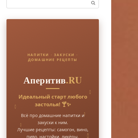
Поиск:
НАПИТКИ · ЗАКУСКИ ·
ДОМАШНИЕ РЕЦЕПТЫ
Аперитив
.RU
Идеальный старт любого
застолья! 🍸✨
Всё про домашние напитки и
закуски к ним.
Лучшие рецепты: самогон, вино,
пиво, настойки, ликёры.