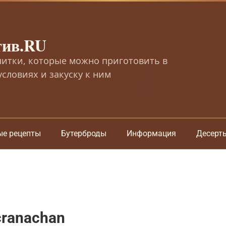
тив.RU
питки, которые можно приготовить в
словиях и закуску к ним
ые рецепты
Бутерброды
Информация
Десерт
cranachan