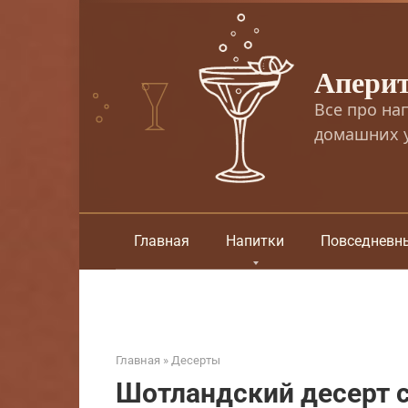
Перейти
к
контенту
Апери
Все про на
домашних у
Главная
Напитки
Повседневн
Главная
»
Десерты
Шотландский десерт 