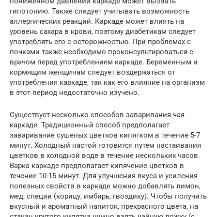
пониженном давлении каркаде может вызвать
гипотонию. Также следует учитывать возможность
аллергических реакций. Каркаде может влиять на
уровень сахара в крови, поэтому диабетикам следует
употреблять его с осторожностью. При проблемах с
почками также необходимо проконсультироваться с
врачом перед употреблением каркаде. Беременным и
кормящим женщинам следует воздержаться от
употребления каркаде, так как его влияние на организм
в этот период недостаточно изучено.
Существует несколько способов заваривания чая
каркаде. Традиционный способ предполагает
заваривание сушеных цветков кипятком в течение 5-7
минут. Холодный настой готовится путем настаивания
цветков в холодной воде в течение нескольких часов.
Варка каркаде предполагает кипячение цветков в
течение 10-15 минут. Для улучшения вкуса и усиления
полезных свойств в каркаде можно добавлять лимон,
мед, специи (корицу, имбирь, гвоздику). Чтобы получить
вкусный и ароматный напиток, прекрасного цвета, на
стакан крутого кипятка нужно взять чайную ложку (с