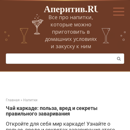
Перейти
Аперитив.RU
к
контенту
Все про напитки,
которые можно
приготовить в
домашних условиях
и закуску к ним
Поиск:
Главная
»
Напитки
Чай каркаде: польза, вред и секреты
правильного заваривания
Откройте для себя мир каркаде! Узнайте о
пользе, вреде и секретах заваривания этого