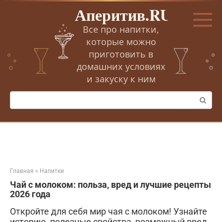
Перейти
Аперитив.RU
к
контенту
Все про напитки,
которые можно
приготовить в
домашних условиях
и закуску к ним
Поиск:
Главная
»
Напитки
Чай с молоком: польза‚ вред и лучшие рецепты
2026 года
Откройте для себя мир чая с молоком! Узнайте
историю, полезные свойства, возможный вред