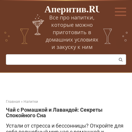
Перейти
Аперитив.RU
к
контенту
Все про напитки,
которые можно
приготовить в
домашних условиях
и закуску к ним
Поиск:
Главная
»
Напитки
Чай с Ромашкой и Лавандой: Секреты
Спокойного Сна
Устали от стресса и бессонницы? Откройте для
себя волшебный мир чая с ромашкой и