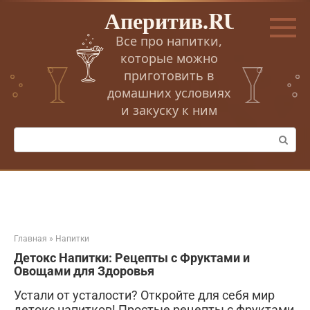
Перейти
Аперитив.RU
к
контенту
Все про напитки,
которые можно
приготовить в
домашних условиях
и закуску к ним
Поиск:
Главная
»
Напитки
Детокс Напитки: Рецепты с Фруктами и
Овощами для Здоровья
Устали от усталости? Откройте для себя мир
детокс напитков! Простые рецепты с фруктами