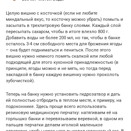
Целую вишню с косточкой (если не любите
миндальный вкус, то косточку можно убрать) помыть и
засыпать в трехлитровую банку слоями. Каждый слой
пересыпать сахаром, чтобы в итоге влезло 800 г.
Добавить воды не более 200 мл, но так, чтобы в банке
осталось 3-4 см свободного места для брожения ягоды
– она будет подниматься и пениться. После этого
вишню нужно немного помять скалкой или любой
подходящей для этого кухонной принадлежностью (в
принципе, ягоды можно и не мять, но тогда перед
закладкой в банку каждую вишенку нужно проколоть
зубочисткой).
Теперь на банку нужно установить гидрозатвор и дать
ей полностью отбродить в теплом месте, к примеру, на
подоконнике. Здесь проще всего использовать
резиновую медицинскую перчатку: натягиваем её на
горлышко банки и перевязываем веревкой, в одном из
пальцев перчатки делаем иголкой маленькое
отверстие, чтобы через него выходил углекислый газ. В