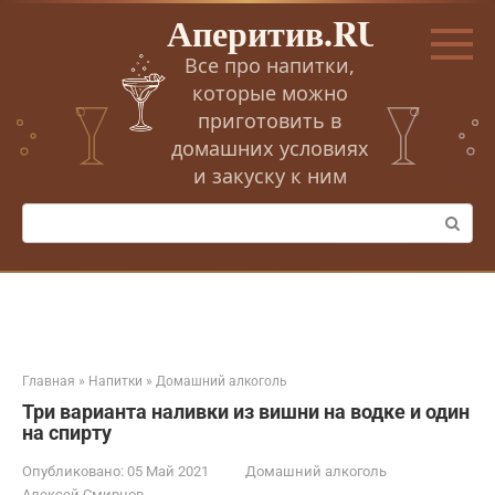
Перейти
Аперитив.RU
к
контенту
Все про напитки,
которые можно
приготовить в
домашних условиях
и закуску к ним
Поиск:
Главная
»
Напитки
»
Домашний алкоголь
Три варианта наливки из вишни на водке и один
на спирту
Опубликовано:
05 Май 2021
Домашний алкоголь
Алексей Смирнов