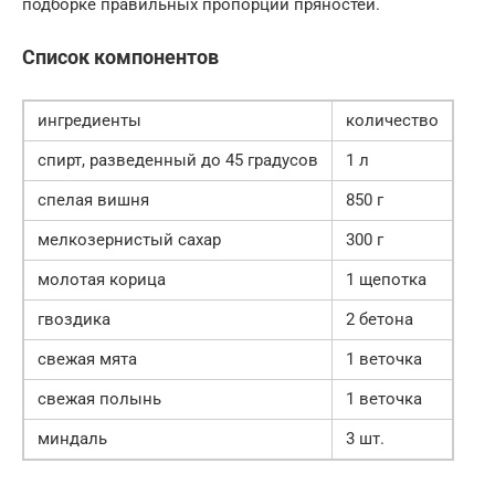
подборке правильных пропорций пряностей.
Список компонентов
ингредиенты
количество
спирт, разведенный до 45 градусов
1 л
спелая вишня
850 г
мелкозернистый сахар
300 г
молотая корица
1 щепотка
гвоздика
2 бетона
свежая мята
1 веточка
свежая полынь
1 веточка
миндаль
3 шт.