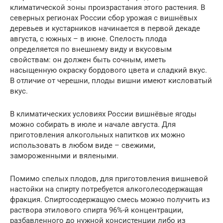
климатической зоны произрастания этого растения. В
северных регионах России сбор урожая с вишнёвых
деревьев и кустарников начинается в первой декаде
августа, с южных – в июне. Спелость плода
определяется по внешнему виду и вкусовым
свойствам: он должен быть сочным, иметь
насыщенную окраску бордового цвета и сладкий вкус.
В отличие от черешни, плоды вишни имеют кисловатый
вкус.
В климатических условиях России вишнёвые ягоды
можно собирать в июле и начале августа. Для
приготовления алкогольных напитков их можно
использовать в любом виде – свежими,
замороженными и вялеными.
Помимо спелых плодов, для приготовления вишневой
настойки на спирту потребуется алкоголесодержащая
фракция. Спиртосодержащую смесь можно получить из
раствора этилового спирта 96%-й концентрации,
разбавленного до нужной консистенции либо из