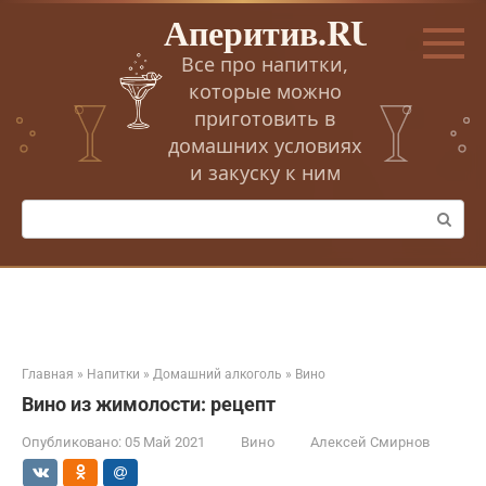
Перейти
Аперитив.RU
к
контенту
Все про напитки,
которые можно
приготовить в
домашних условиях
и закуску к ним
Поиск:
Главная
»
Напитки
»
Домашний алкоголь
»
Вино
Вино из жимолости: рецепт
Опубликовано:
05 Май 2021
Вино
Алексей Смирнов