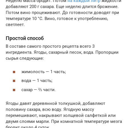
Неделю масса бродит. Потом
на каждый литр
жидкости
добавляют 200 г сахара. Еще неделю длится брожение.
Потом вино процеживают. До готовности доводят при
температуре 10 °C. Вино, готовое к употреблению,
светлеет.
Простой способ
В составе самого простого рецепта всего 3
ингредиента. Ягоды, сахарный песок, вода. Пропорции
сырья следующие:
жимолость — 1 часть;
вода — 1 часть;
сахар — ⅔ части.
Ягоды давят деревянной толкушкой, добавляют
половину сахара, всю воду. Ягодную массу
перемешивают, накрывают холщевой салфеткой или
двумя слоями марли. При комнатной температуре мезга
бродит около 4 суток.