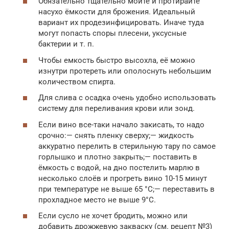
Обязательно тщательно мойте и протирайте
насухо ёмкости для брожения. Идеальный
вариант их продезинфицировать. Иначе туда
могут попасть споры плесени, уксусные
бактерии и т. п.
Чтобы емкость быстро высохла, её можно
изнутри протереть или ополоснуть небольшим
количеством спирта.
Для слива с осадка очень удобно использовать
систему для переливания крови или зонд.
Если вино все-таки начало закисать, то надо
срочно:— снять пленку сверху;— жидкость
аккуратно перелить в стерильную тару по самое
горлышко и плотно закрыть;— поставить в
ёмкость с водой, на дно постелить марлю в
несколько слоёв и прогреть вино 10-15 минут
при температуре не выше 65 °C;— переставить в
прохладное место не выше 9°C.
Если сусло не хочет бродить, можно или
добавить дрожжевую закваску (см. рецепт №3)