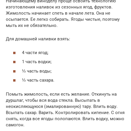
Начинающему виноделу проще освоить технологию
изготовления наливок из сезонных ягод, фруктов.
Жимолость начинает спеть в начале лета. Она не
осыпается. Ее легко собирать. Ягоды чистые, поэтому
мыть их не обязательно.
Для домашней наливки взять:
4 части ягод;
1 часть водки;
⅓ часть воды;
⅓ часть сахара.
Помыть жимолость, если есть желание. Откинуть на
дуршлаг, чтобы вся вода стекла. Высыпать в
неокисляющуюся (эмалированную) тару. Влить воду.
Всыпать сахар. Варить. Контролировать кипение. С огня
снять, когда все ягоды полопаются. Влить водку, можно
самогон.