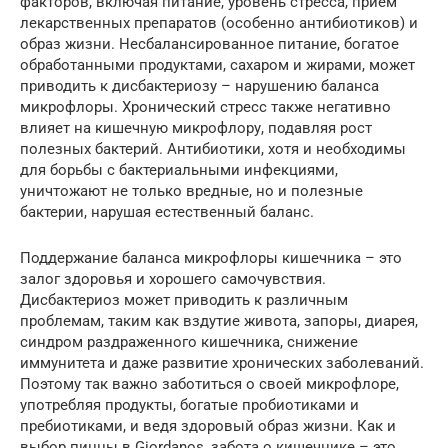
факторов, включая питание, уровень стресса, прием
лекарственных препаратов (особенно антибиотиков) и
образ жизни. Несбалансированное питание, богатое
обработанными продуктами, сахаром и жирами, может
приводить к дисбактериозу – нарушению баланса
микрофлоры. Хронический стресс также негативно
влияет на кишечную микрофлору, подавляя рост
полезных бактерий. Антибиотики, хотя и необходимы
для борьбы с бактериальными инфекциями,
уничтожают не только вредные, но и полезные
бактерии, нарушая естественный баланс.
Поддержание баланса микрофлоры кишечника – это
залог здоровья и хорошего самочувствия.
Дисбактериоз может приводить к различным
проблемам, таким как вздутие живота, запоры, диарея,
синдром раздраженного кишечника, снижение
иммунитета и даже развитие хронических заболеваний.
Поэтому так важно заботиться о своей микрофлоре,
употребляя продукты, богатые пробиотиками и
пребиотиками, и ведя здоровый образ жизни. Как и
выбор пиццы в Giordanos, забота о кишечнике – это