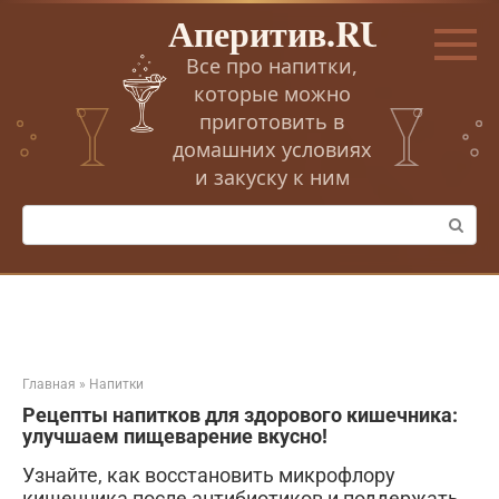
Перейти
Аперитив.RU
к
контенту
Все про напитки,
которые можно
приготовить в
домашних условиях
и закуску к ним
Поиск:
Главная
»
Напитки
Рецепты напитков для здорового кишечника:
улучшаем пищеварение вкусно!
Узнайте, как восстановить микрофлору
кишечника после антибиотиков и поддержать