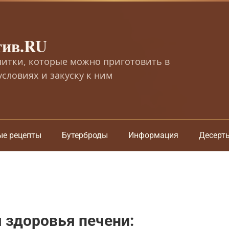
тив.RU
питки, которые можно приготовить в
словиях и закуску к ним
ые рецепты
Бутерброды
Информация
Десерт
 здоровья печени: