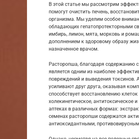
В этой статье мы рассмотрим эффект
помогут очистить печень, восстанови
организма. Мы уделим особое вниман
обладающих гепатопротекторными сво
имбирь, лимон, мята, морковь и рома
дополнением к здоровому образу жизн
назначенное врачом.
Расторопша, благодаря содержанию 
является одним из наиболее эффекти
повреждений и выведения токсинов. 
усиливают друг друга, оказывая ком
способствует восстановлению клеток 
холекинетическое, антитоксическое и
аптеках в различных формах: экстракт
семенах расторопши содержатся акти
антиоксидантными, противовирусным
Однако, несмотря на все полезные св