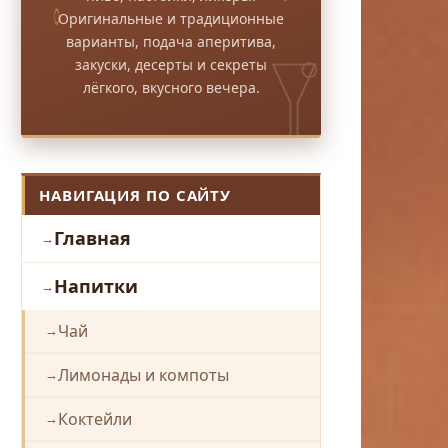
Оригинальные и традиционные
варианты, подача аперитива,
закуски, десерты и секреты
лёгкого, вкусного вечера.
НАВИГАЦИЯ ПО САЙТУ
Главная
Напитки
Чай
Лимонады и компоты
Коктейли