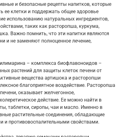
ивные и безопасные рецепты напитков, которые
ть ее клетки и поддержать общее здоровье
ие использованию натуральных ингредиентов,
йствами, таких как расторопша, куркума,
шка. Важно помнить, что эти напитки являются
и и не заменяют полноценное лечение,
силимарина – комплекса биофлавоноидов –
вных растений для защиты клеток печени от
Активные вещества артишока и расторопши
плексное благоприятное воздействие. Расторопша
печени, оказывает желчегонное,
 холеретическое действие. Ее можно найти в
ы, таблетки, сиропы, чаи и масло. Именно в
вные растительные соединения, обладающие
и и противовоспалительными свойствами.
ойства, терапию семенами расторопши