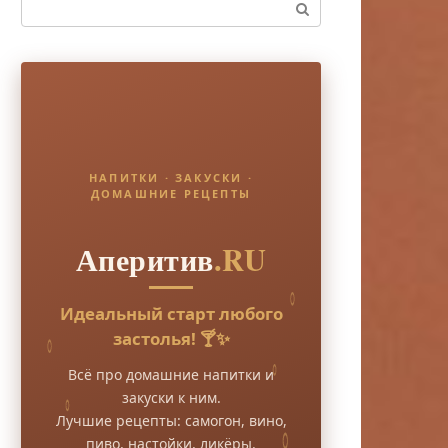
Поиск:
НАПИТКИ · ЗАКУСКИ ·
ДОМАШНИЕ РЕЦЕПТЫ
Аперитив
.RU
Идеальный старт любого
застолья! 🍸✨
Всё про домашние напитки и
закуски к ним.
Лучшие рецепты: самогон, вино,
пиво, настойки, ликёры.