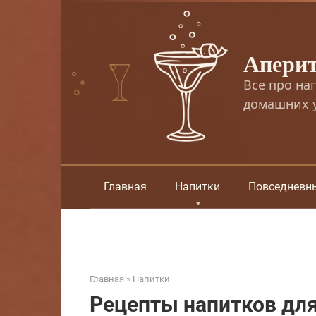
Перейти
к
контенту
Апери
Все про на
домашних у
Главная
Напитки
Повседневн
Главная
»
Напитки
Рецепты напитков для