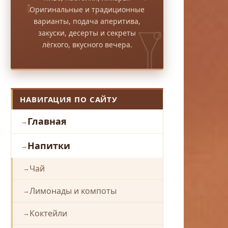
Оригинальные и традиционные
варианты, подача аперитива,
закуски, десерты и секреты
лёгкого, вкусного вечера.
НАВИГАЦИЯ ПО САЙТУ
Главная
Напитки
Чай
Лимонады и компоты
Коктейли