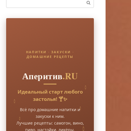
Поиск:
НАПИТКИ · ЗАКУСКИ ·
ДОМАШНИЕ РЕЦЕПТЫ
Аперитив
.RU
Идеальный старт любого
застолья! 🍸✨
Всё про домашние напитки и
закуски к ним.
Лучшие рецепты: самогон, вино,
пиво, настойки, ликёры.