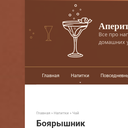
Перейти
к
контенту
Апери
Все про на
домашних у
Главная
Напитки
Повседневн
Главная
»
Напитки
»
Чай
Боярышник