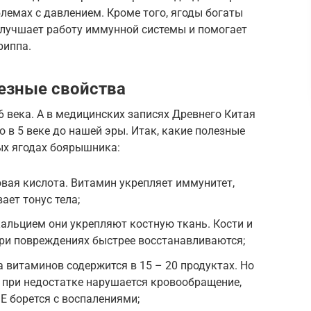
блемах с давлением. Кроме того, ягоды богаты
улучшает работу иммунной системы и помогает
риппа.
езные свойства
 века. А в медицинских записях Древнего Китая
 в 5 веке до нашей эры. Итак, какие полезные
ых ягодах боярышника:
вая кислота. Витамин укрепляет иммунитет,
ает тонус тела;
кальцием они укрепляют костную ткань. Кости и
при повреждениях быстрее восстанавливаются;
а витаминов содержится в 15 – 20 продуктах. Но
о при недостатке нарушается кровообращение,
Е борется с воспалениями;