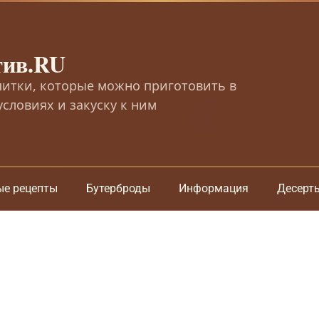
тив.RU
питки, которые можно приготовить в
словиях и закуску к ним
ые рецепты
Бутерброды
Информация
Десерт