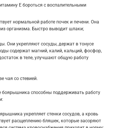
итамину Е бороться с воспалительными
твует нормальной работе почек и печени. Она
лиз организма. Быстро выводит шлаки;
ы. Они укрепляют сосуды, держат в тонусе
ды содержат магний, калий, кальций, фосфор,
остаток в теле, улучшают общую работу
е чая со стевией.
е боярышника способны поддерживать работу
и:
оярышника укрепляет стенки сосудов, а кровь
ствует расщеплению бляшек, которые засоряют
 вся система кровоснабжения приходит в норму;