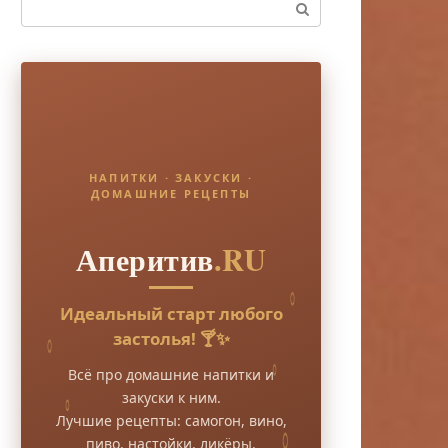
Поиск:
НАПИТКИ · ЗАКУСКИ ·
ДОМАШНИЕ РЕЦЕПТЫ
Аперитив
.RU
Идеальный старт любого
застолья! 🍸✨
Всё про домашние напитки и
закуски к ним.
Лучшие рецепты: самогон, вино,
пиво, настойки, ликёры.