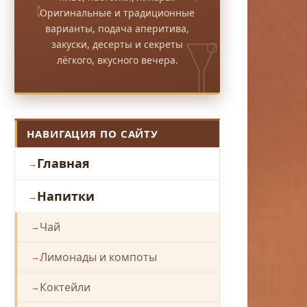
Оригинальные и традиционные
варианты, подача аперитива,
закуски, десерты и секреты
лёгкого, вкусного вечера.
НАВИГАЦИЯ ПО САЙТУ
Главная
Напитки
Чай
Лимонады и компоты
Коктейли