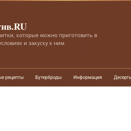
тив.RU
питки, которые можно приготовить в
словиях и закуску к ним
ые рецепты
Бутерброды
Информация
Десерт