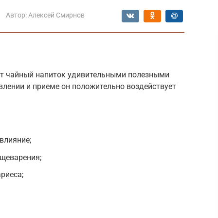
Автор:
Алексей Смирнов
ет чайный напиток удивительными полезными
влении и приеме он положительно воздействует
влияние;
ищеварения;
риеса;