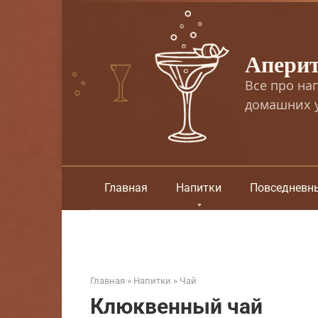
Перейти
к
контенту
Апери
Все про на
домашних у
Главная
Напитки
Повседневн
Главная
»
Напитки
»
Чай
Клюквенный чай