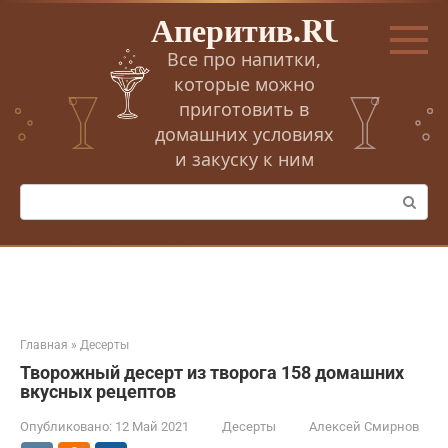
Перейти
Аперитив.RU
к
контенту
Все про напитки,
которые можно
приготовить в
домашних условиях
и закуску к ним
Поиск:
Главная
»
Десерты
Творожный десерт из творога 158 домашних
вкусных рецептов
Опубликовано:
12 Май 2021
Десерты
Алексей Смирнов