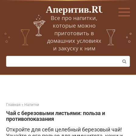
Перейти
Аперитив.RU
к
контенту
Все про напитки,
которые можно
приготовить в
домашних условиях
и закуску к ним
Поиск:
Главная
»
Напитки
Чай с березовыми листьями: польза и
противопоказания
Откройте для себя целебный березовый чай!
Узнайте о его пользе для иммунитета, кожи и