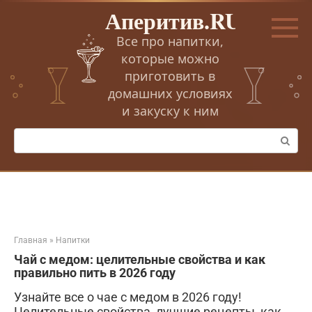
Перейти
Аперитив.RU
к
контенту
Все про напитки,
которые можно
приготовить в
домашних условиях
и закуску к ним
Поиск:
Главная
»
Напитки
Чай с медом: целительные свойства и как
правильно пить в 2026 году
Узнайте все о чае с медом в 2026 году!
Целительные свойства, лучшие рецепты, как