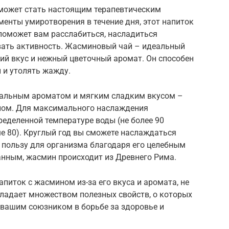
может стать настоящим терапевтическим
енты умиротворения в течение дня, этот напиток
поможет вам расслабиться, насладиться
ать активность. Жасминовый чай – идеальный
ий вкус и нежный цветочный аромат. Он способен
 и утолять жажду.
ральным ароматом и мягким сладким вкусом –
ном. Для максимального наслаждения
ределенной температуре воды (не более 90
ше 80). Круглый год вы сможете наслаждаться
 пользу для организма благодаря его целебным
анным, жасмин происходит из Древнего Рима.
питок с жасмином из-за его вкуса и аромата, не
бладает множеством полезных свойств, о которых
 вашим союзником в борьбе за здоровье и