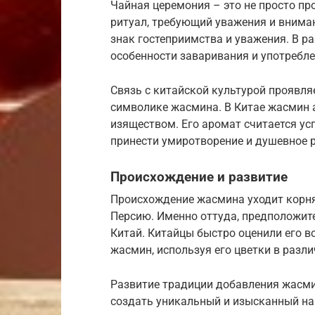
Чайная церемония – это не просто пр
ритуал, требующий уважения и внима
знак гостеприимства и уважения. В р
особенности заваривания и употребле
Связь с китайской культурой проявляе
символике жасмина. В Китае жасмин а
изяществом. Его аромат считается 
принести умиротворение и душевное 
Происхождение и развитие
Происхождение жасмина уходит корням
Персию. Именно оттуда, предположител
Китай. Китайцы быстро оценили его в
жасмин, используя его цветки в разл
Развитие традиции добавления жасми
создать уникальный и изысканный на