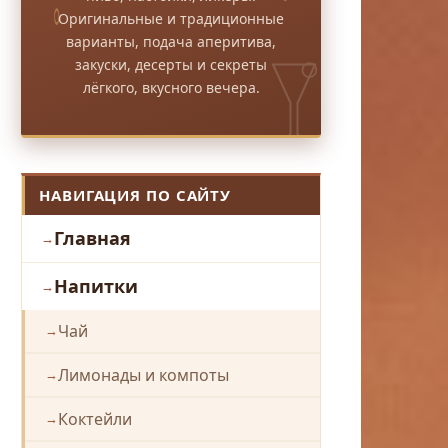
Оригинальные и традиционные
варианты, подача аперитива,
закуски, десерты и секреты
лёгкого, вкусного вечера.
НАВИГАЦИЯ ПО САЙТУ
Главная
Напитки
Чай
Лимонады и компоты
Коктейли