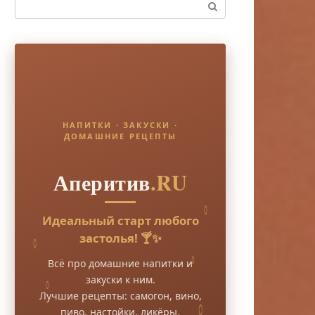
Поиск:
НАПИТКИ · ЗАКУСКИ ·
ДОМАШНИЕ РЕЦЕПТЫ
Аперитив
.RU
Идеальный старт любого
застолья! 🍸✨
Всё про домашние напитки и
закуски к ним.
Лучшие рецепты: самогон, вино,
пиво, настойки, ликёры.