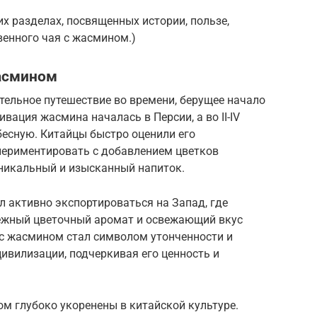
х разделах, посвященных истории, пользе,
венного чая с жасмином.)
жасмином
тельное путешествие во времени, берущее начало
ивация жасмина началась в Персии, а во II-IV
бесную. Китайцы быстро оценили его
периментировать с добавлением цветков
уникальный и изысканный напиток.
л активно экспортироваться на Запад, где
нежный цветочный аромат и освежающий вкус
 с жасмином стал символом утонченности и
ивилизации, подчеркивая его ценность и
м глубоко укоренены в китайской культуре.