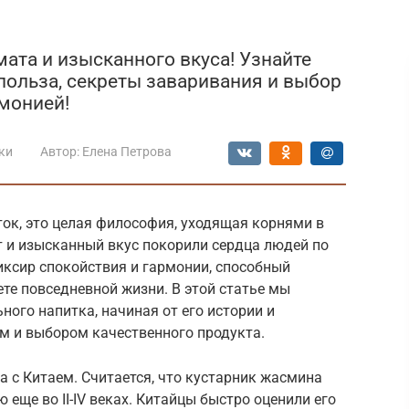
ата и изысканного вкуса! Узнайте
 польза, секреты заваривания и выбор
рмонией!
ки
Автор:
Елена Петрова
ток, это целая философия, уходящая корнями в
т и изысканный вкус покорили сердца людей по
иксир спокойствия и гармонии, способный
те повседневной жизни. В этой статье мы
ного напитка, начиная от его истории и
 и выбором качественного продукта.
а с Китаем. Считается, что кустарник жасмина
 еще во II-IV веках. Китайцы быстро оценили его