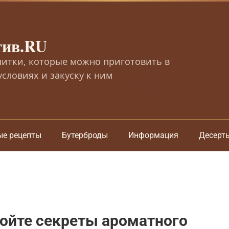
тив.RU
питки, которые можно приготовить в
словиях и закуску к ним
ые рецепты
Бутерброды
Информация
Десерт
ойте секреты ароматного