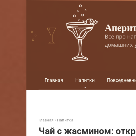
Перейти
к
контенту
Апери
Все про на
домашних у
Главная
Напитки
Повседневн
Главная
»
Напитки
Чай с жасмином: откр