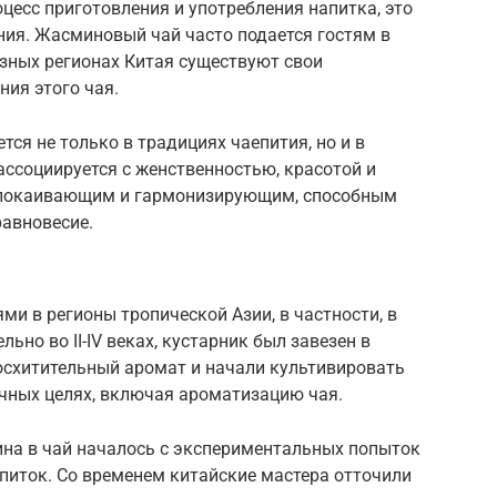
оцесс приготовления и употребления напитка, это
ния. Жасминовый чай часто подается гостям в
азных регионах Китая существуют свои
ния этого чая.
тся не только в традициях чаепития, но и в
ссоциируется с женственностью, красотой и
успокаивающим и гармонизирующим, способным
равновесие.
и в регионы тропической Азии, в частности, в
ьно во II-IV веках, кустарник был завезен в
осхитительный аромат и начали культивировать
ичных целях, включая ароматизацию чая.
на в чай началось с экспериментальных попыток
питок. Со временем китайские мастера отточили