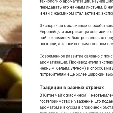
технологию ароматизации, научивши
передавать его чайным листьям. В нач
и чай с жасмином стал активно экспо
Экспорт чая с жасмином способствова
Европейцы и американцы оценили его
чай с жасмином быстро завоевал поп
роскоши, а также ценным товаром в 
Современное развитие связано с поис
ароматизации. Производители экспер
черным, белым, улуном) и способами
потребителям еще более широкий выб
Традиции в разных странах
В Китае чай с жасмином – неотъемле
гостеприимство и уважение. Его под
ароматом и вкусом в спокойной обста