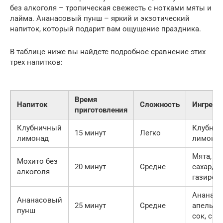
без алкоголя – тропическая свежесть с нотками мяты и
лайма. Ананасовый пунш – яркий и экзотический
напиток, который подарит вам ощущение праздника.
В таблице ниже вы найдете подробное сравнение этих
трех напитков:
Время
Напиток
Сложность
Ингреди
приготовления
Клубничный
Клубник
15 минут
Легко
лимонад
лимон, с
Мята, ла
Мохито без
20 минут
Средне
сахар,
алкоголя
газиров
Ананас,
Ананасовый
25 минут
Средне
апельси
пунш
сок, сир