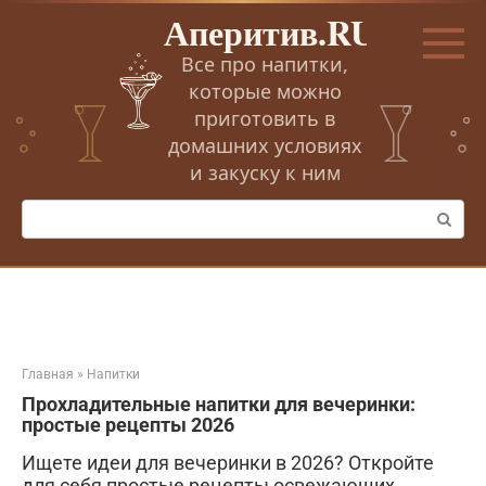
Перейти
Аперитив.RU
к
контенту
Все про напитки,
которые можно
приготовить в
домашних условиях
и закуску к ним
Поиск:
Главная
»
Напитки
Прохладительные напитки для вечеринки:
простые рецепты 2026
Ищете идеи для вечеринки в 2026? Откройте
для себя простые рецепты освежающих