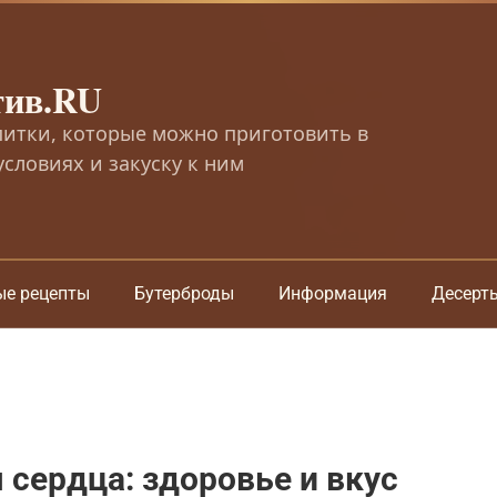
тив.RU
питки, которые можно приготовить в
словиях и закуску к ним
ые рецепты
Бутерброды
Информация
Десерт
 сердца: здоровье и вкус