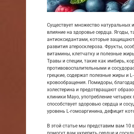
Существует множество натуральных и
влияние на здоровье сердца. Ягоды, т
антиоксидантами, которые защищают
развития атеросклероза. Фрукты, осо
витамины, клетчатку и полезные жир
Травы и специи, такие как имбирь, к
противовоспалительными и сосудора
грецкие, содержат полезные жиры и L
кровообращения. Помидоры, благода
холестерина и предотвращают образо
клиники Mayo, употребление четырех
способствует здоровью сердца и сосу
уровень L-гомоаргинина, дефицит кот
В этой статье мы представим вам 10 
помогут вам укрепить сердце и сосуд