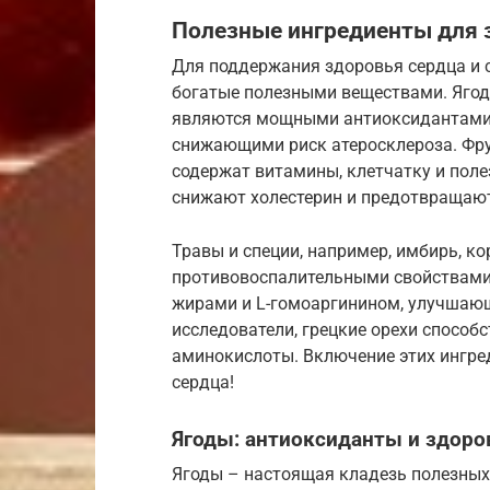
Полезные ингредиенты для 
Для поддержания здоровья сердца и 
богатые полезными веществами. Ягоды
являются мощными антиоксидантами
снижающими риск атеросклероза. Фрук
содержат витамины, клетчатку и пол
снижают холестерин и предотвращают
Травы и специи, например, имбирь, к
противовоспалительными свойствами.
жирами и L-гомоаргинином, улучшаю
исследователи, грецкие орехи спосо
аминокислоты. Включение этих ингре
сердца!
Ягоды: антиоксиданты и здоро
Ягоды – настоящая кладезь полезных 