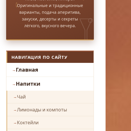
Оригинальные и традиционные
варианты, подача аперитива,
закуски, десерты и секреты
лёгкого, вкусного вечера.
НАВИГАЦИЯ ПО САЙТУ
Главная
Напитки
Чай
Лимонады и компоты
Коктейли