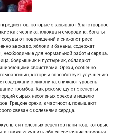
нгредиентов, которые оказывают благотворное
акие как черника, клюква и смородина, богаты
 сосуды от повреждений и снижают риск
бенно авокадо, яблоки и бананы, содержат
ы, необходимые для нормальной работы сердца.
орица, боярышник и пустырник, обладают
сширяющими свойствами. Орехи, особенно
-гомоаргинин, который способствует улучшению
ря содержанию ликопина, снижают уровень
вание тромбов. Как рекомендуют эксперты
 порций сырых несоленых орехов в неделю
дов. Грецкие орехи, в частности, повышают
орого связан с болезнями сердца.
вкусных и полезных рецептов напитков, которые
ы, а также улучшить общее состояние здоровья.