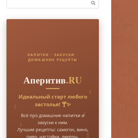
Поиск:
НАПИТКИ · ЗАКУСКИ ·
ДОМАШНИЕ РЕЦЕПТЫ
Аперитив
.RU
Идеальный старт любого
застолья! 🍸✨
Всё про домашние напитки и
закуски к ним.
Лучшие рецепты: самогон, вино,
пиво, настойки, ликёры.