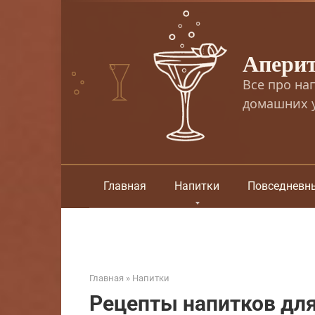
Перейти
к
контенту
Апери
Все про на
домашних у
Главная
Напитки
Повседневн
Главная
»
Напитки
Рецепты напитков для