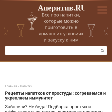
Перейти
Аперитив.RU
к
контенту
Все про напитки,
которые можно
приготовить в
домашних условиях
и закуску к ним
Поиск:
Главная
»
Напитки
Рецепты напитков от простуды: согреваемся и
укрепляем иммунитет
Заболели? Не беда! Подборка простых и
эффективных рецептов напитков от простуды,