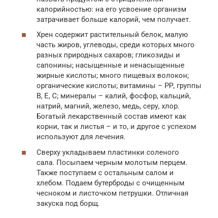
калорийностью: на его усвоение организм
затрачивает больше калорий, чем получает.
Хрен содержит растительный белок, малую
часть жиров, углеводы, среди которых много
разных природных сахаров; гликозиды и
сапонины; насыщенные и ненасыщенные
жирные кислоты; много пищевых волокон;
органические кислоты; витамины – РР, группы
В, Е, С; минералы – калий, фосфор, кальций,
натрий, магний, железо, медь, серу, хлор.
Богатый лекарственный состав имеют как
корни, так и листья – и то, и другое с успехом
используют для лечения.
Сверху укладываем пластинки соленого
сала. Посыпаем черным молотым перцем.
Также поступаем с остальным салом и
хлебом. Подаем бутерброды с очищенным
чесноком и листочком петрушки. Отличная
закуска под борщ.