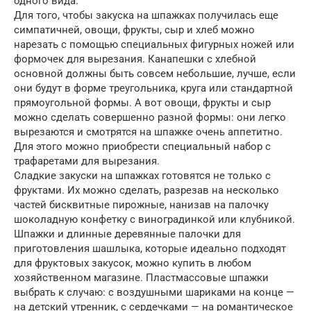
одного вида.
Для того, чтобы закуска на шпажках получилась еще
симпатичней, овощи, фрукты, сыр и хлеб можно
нарезать с помощью специальных фигурных ножей или
формочек для вырезания. Канапешки с хлебной
основной должны быть совсем небольшие, лучше, если
они будут в форме треугольника, круга или стандартной
прямоугольной формы. А вот овощи, фрукты и сыр
можно сделать совершенно разной формы: они легко
вырезаются и смотрятся на шпажке очень аппетитно.
Для этого можно приобрести специальный набор с
трафаретами для вырезания.
Сладкие закуски на шпажках готовятся не только с
фруктами. Их можно сделать, разрезав на несколько
частей бисквитные пирожные, нанизав на палочку
шоколадную конфетку с виноградинкой или клубникой.
Шпажки и длинные деревянные палочки для
приготовления шашлыка, которые идеально подходят
для фруктовых закусок, можно купить в любом
хозяйственном магазине. Пластмассовые шпажки
выбрать к случаю: с воздушными шариками на конце —
на детский утренник, с сердечками — на романтическое