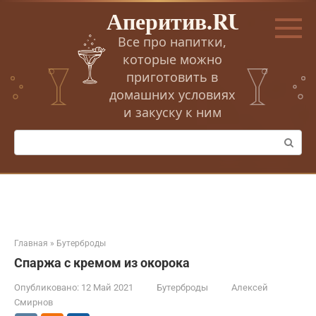
Перейти
Аперитив.RU
к
контенту
Все про напитки,
которые можно
приготовить в
домашних условиях
и закуску к ним
Поиск:
Главная
»
Бутерброды
Спаржа с кремом из окорока
Опубликовано:
12 Май 2021
Бутерброды
Алексей
Смирнов