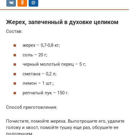
Жерех, запеченный в духовке целиком
Состав:
жерех – 0,7-0,8 кг;
соль – 20 г;
черный молотый перец – 5 г;
сметана – 0,2 л;
лимон – 1 шт.;
репчатый лук – 150 г.
Способ приготовления:
Почистите, помойте жереха. Выпотрошите его, удалите
голову и хвост, помойте тушку еще раз, обсушите ее
полотенцем.