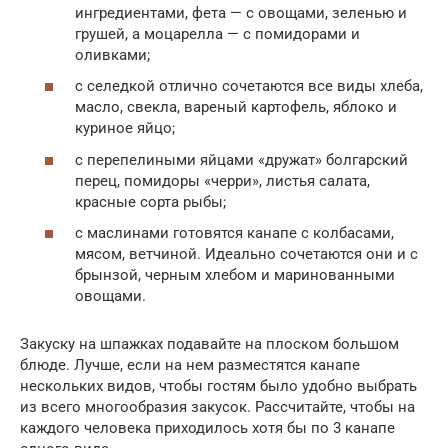
ингредиентами, фета — с овощами, зеленью и
грушей, а моцарелла — с помидорами и
оливками;
с селедкой отлично сочетаются все виды хлеба,
масло, свекла, вареный картофель, яблоко и
куриное яйцо;
с перепелиными яйцами «дружат» болгарский
перец, помидоры «черри», листья салата,
красные сорта рыбы;
с маслинами готовятся канапе с колбасами,
мясом, ветчиной. Идеально сочетаются они и с
брынзой, черным хлебом и маринованными
овощами.
Закуску на шпажках подавайте на плоском большом
блюде. Лучше, если на нем разместятся канапе
нескольких видов, чтобы гостям было удобно выбрать
из всего многообразия закусок. Рассчитайте, чтобы на
каждого человека приходилось хотя бы по 3 канапе