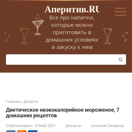
Перейти
Аперитив.RU
к
контенту
Все про напитки,
которые можно
приготовить в
домашних условиях
и закуску к ним
Поиск:
Главная
»
Десерты
Диетическое низкокалорийное мороженое, 7
домашних рецептов
Опубликовано:
12 Май 2021
Десерты
Алексей Смирнов