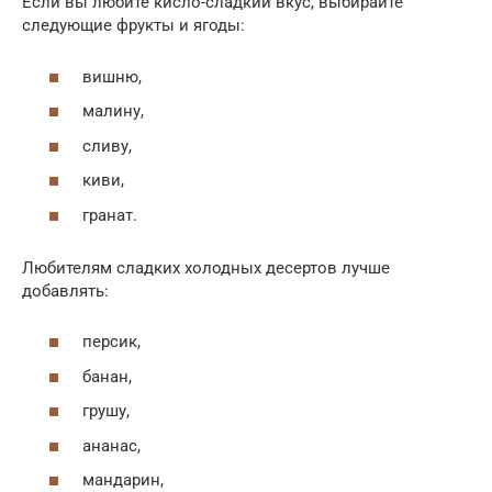
Если вы любите кисло-сладкий вкус, выбирайте
следующие фрукты и ягоды:
вишню,
малину,
сливу,
киви,
гранат.
Любителям сладких холодных десертов лучше
добавлять:
персик,
банан,
грушу,
ананас,
мандарин,