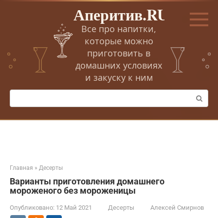
Перейти
Аперитив.RU
к
контенту
Все про напитки,
которые можно
приготовить в
домашних условиях
и закуску к ним
Поиск:
Главная
»
Десерты
Варианты приготовления домашнего
мороженого без мороженицы
Опубликовано:
12 Май 2021
Десерты
Алексей Смирнов