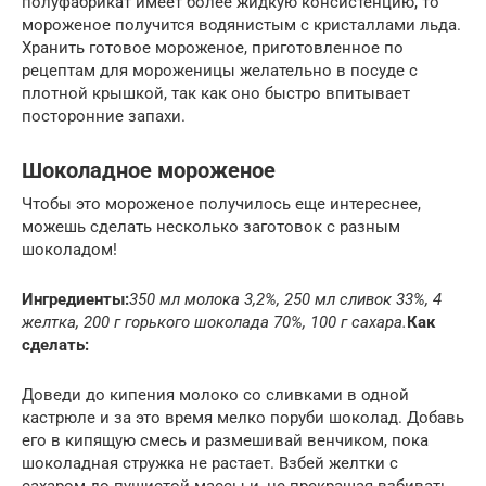
полуфабрикат имеет более жидкую консистенцию, то
мороженое получится водянистым с кристаллами льда.
Хранить готовое мороженое, приготовленное по
рецептам для мороженицы желательно в посуде с
плотной крышкой, так как оно быстро впитывает
посторонние запахи.
Шоколадное мороженое
Чтобы это мороженое получилось еще интереснее,
можешь сделать несколько заготовок с разным
шоколадом!
Ингредиенты:
350 мл молока 3,2%, 250 мл сливок 33%, 4
желтка, 200 г горького шоколада 70%, 100 г сахара.
Как
сделать:
Доведи до кипения молоко со сливками в одной
кастрюле и за это время мелко поруби шоколад. Добавь
его в кипящую смесь и размешивай венчиком, пока
шоколадная стружка не растает. Взбей желтки с
сахаром до пушистой массы и, не прекращая взбивать,