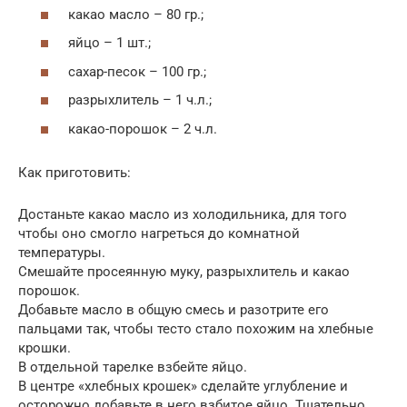
какао масло – 80 гр.;
яйцо – 1 шт.;
сахар-песок – 100 гр.;
разрыхлитель – 1 ч.л.;
какао-порошок – 2 ч.л.
Как приготовить:
Достаньте какао масло из холодильника, для того
чтобы оно смогло нагреться до комнатной
температуры.
Смешайте просеянную муку, разрыхлитель и какао
порошок.
Добавьте масло в общую смесь и разотрите его
пальцами так, чтобы тесто стало похожим на хлебные
крошки.
В отдельной тарелке взбейте яйцо.
В центре «хлебных крошек» сделайте углубление и
осторожно добавьте в него взбитое яйцо. Тщательно