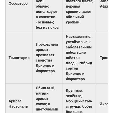
бобы
жёлтого цвета;
Западн
Форастеро
обычно
деревья
Африк
используют
крепкие, дают
в качестве
обильный
«основы»;
урожай
без изысков
Насыщенные,
устойчивые к
Прекрасный
заболеваниям
аромат;
небольшие
проявляет
Тринитарио
жёлтые
Тринид
свойства
плоды; гибрид
Криолло и
сортов
Форастеро
Криолло и
Форастеро
Обильный,
Крупные,
мягкий
зелёные,
аромат
Ариба/
морщинистые
какао; с
Эквадо
Насьональ
стручки; бобы
цветочными
большие,