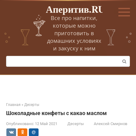
Перейти
Аперитив.RU
к
контенту
Все про напитки,
которые можно
приготовить в
домашних условиях
и закуску к ним
Поиск:
Главная
»
Десерты
Шоколадные конфеты с какао маслом
Опубликовано:
12 Май 2021
Десерты
Алексей Смирнов