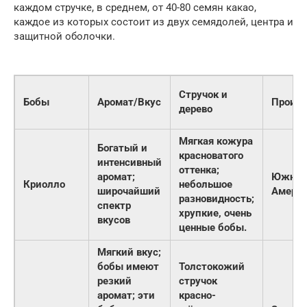
каждом стручке, в среднем, от 40-80 семян какао,
каждое из которых состоит из двух семядолей, центра и
защитной оболочки.
Стручок и
Бобы
Аромат/Вкус
Проис
дерево
Мягкая кожура
Богатый и
красноватого
интенсивный
оттенка;
аромат;
Южная
Криолло
небольшое
широчайший
Амери
разновидность;
спектр
хрупкие, очень
вкусов
ценные бобы.
Мягкий вкус;
бобы имеют
Толстокожий
резкий
стручок
аромат; эти
красно-