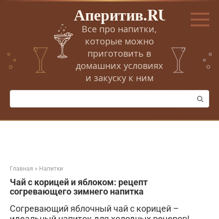
Перейти
Аперитив.RU
к
контенту
Все про напитки,
которые можно
приготовить в
домашних условиях
и закуску к ним
Поиск:
Главная
»
Напитки
Чай с корицей и яблоком: рецепт
согревающего зимнего напитка
Согревающий яблочный чай с корицей –
идеальный напиток для холодных вечеров!